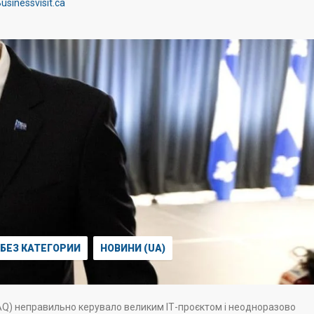
usinessvisit.ca
БЕЗ КАТЕГОРИИ
НОВИНИ (UA)
AAQ) неправильно керувало великим ІТ-проєктом і неодноразово