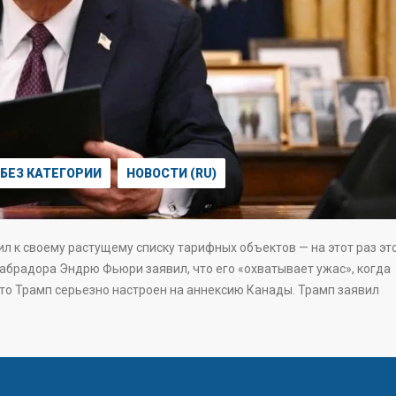
БЕЗ КАТЕГОРИИ
НОВОСТИ (RU)
л к своему растущему списку тарифных объектов — на этот раз эт
брадора Эндрю Фьюри заявил, что его «охватывает ужас», когда
то Трамп серьезно настроен на аннексию Канады. Трамп заявил