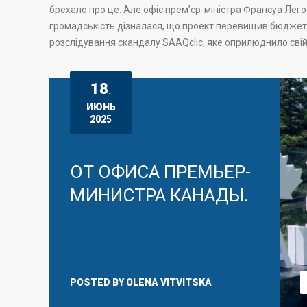
брехало про це. Але офіс прем’єр-міністра Франсуа Лего 
громадськість дізналася, що проект перевищив бюджет н
розслідування скандалу SAAQclic, яке оприлюднило свій 
18
.
ИЮНЬ
2025
ОТ ОФИСА ПРЕМЬЕР-
МИНИСТРА КАНАДЫ.
POSTED BY
OLENA VITVITSKA