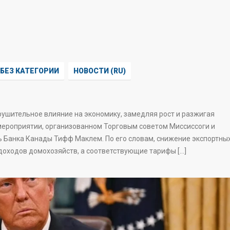
БЕЗ КАТЕГОРИИ
НОВОСТИ (RU)
ушительное влияние на экономику, замедляя рост и разжигая
мероприятии, организованном Торговым советом Миссиссоги и
 Банка Канады Тифф Маклем. По его словам, снижение экспортны
доходов домохозяйств, а соответствующие тарифы […]