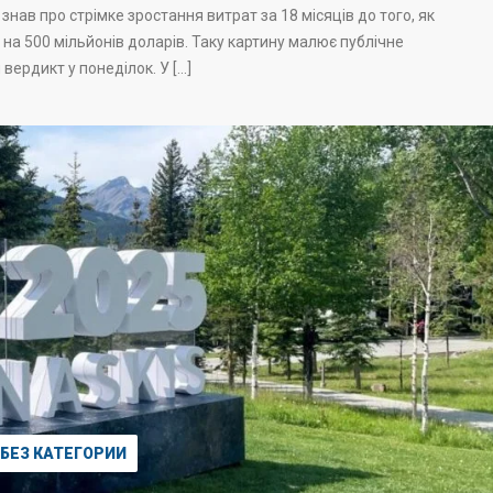
знав про стрімке зростання витрат за 18 місяців до того, як
а 500 мільйонів доларів. Таку картину малює публічне
вердикт у понеділок. У […]
БЕЗ КАТЕГОРИИ