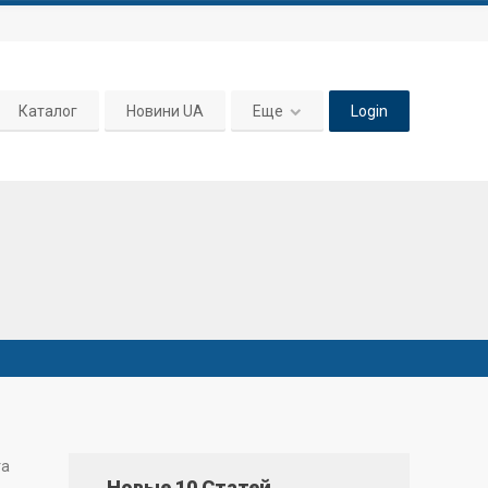
Каталог
Новини UA
Еще
Login
та
Новые 10 Статей