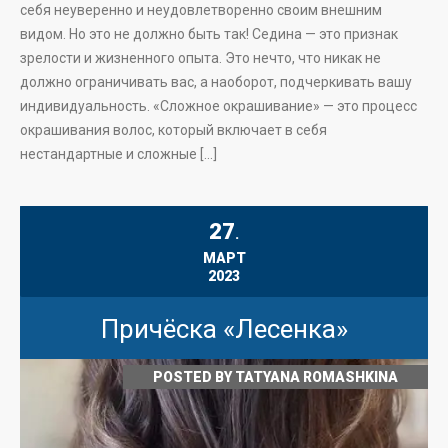
себя неуверенно и неудовлетворенно своим внешним
видом. Но это не должно быть так! Седина — это признак
зрелости и жизненного опыта. Это нечто, что никак не
должно ограничивать вас, а наоборот, подчеркивать вашу
индивидуальность. «Сложное окрашивание» — это процесс
окрашивания волос, который включает в себя
нестандартные и сложные […]
27
.
МАРТ
2023
Причёска «Лесенка»
POSTED BY
TATYANA ROMASHKINA