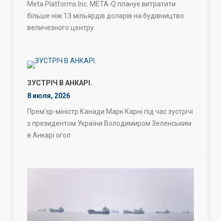
Meta Platforms Inc. META-Q планує витратити
більше ніж 13 мільярдів доларів на будівництво
величезного центру
ЗУСТРІЧ В АНКАРІ.
8 июля, 2026
Прем'єр-міністр Канади Марк Карні під час зустрічі
з президентом України Володимиром Зеленським
в Анкарі огол