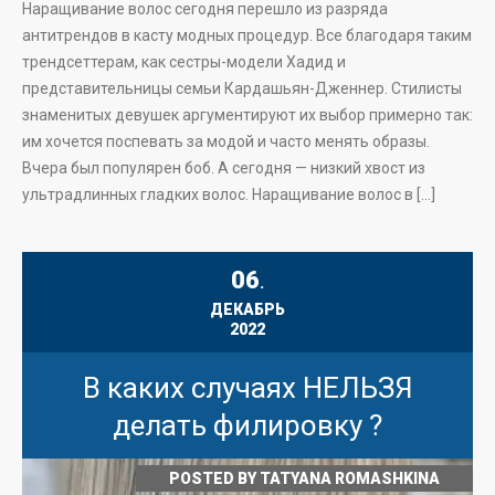
Наращивание волос сегодня перешло из разряда
антитрендов в касту модных процедур. Все благодаря таким
трендсеттерам, как сестры-модели Хадид и
представительницы семьи Кардашьян-Дженнер. Стилисты
знаменитых девушек аргументируют их выбор примерно так:
им хочется поспевать за модой и часто менять образы.
Вчера был популярен боб. А сегодня — низкий хвост из
ультрадлинных гладких волос. Наращивание волос в […]
06
.
ДЕКАБРЬ
2022
В каких случаях НЕЛЬЗЯ
делать филировку ?
POSTED BY
TATYANA ROMASHKINA