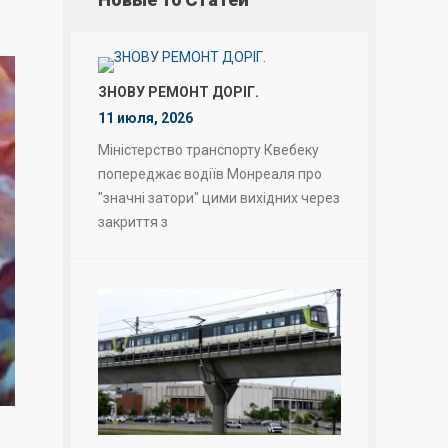
ЗНОВУ РЕМОНТ ДОРІГ.
11 июля, 2026
Міністерство транспорту Квебеку
попереджає водіїв Монреаля про
"значні затори" цими вихідних через
закриття з