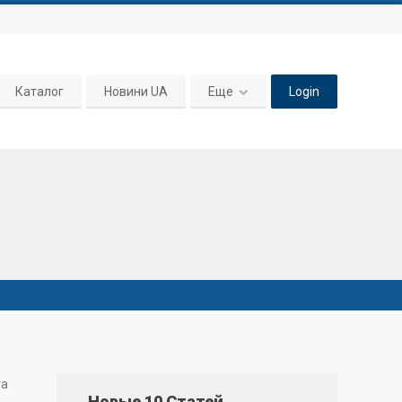
Каталог
Новини UA
Еще
Login
та
Новые 10 Статей