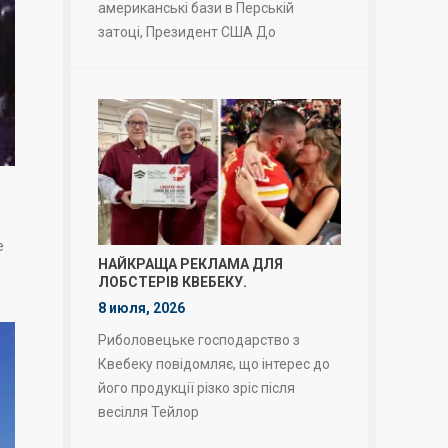
американські бази в Перській
затоці, Президент США До
е
НАЙКРАЩА РЕКЛАМА ДЛЯ
ЛОБСТЕРІВ КВЕБЕКУ.
8 июля, 2026
Риболовецьке господарство з
Квебеку повідомляє, що інтерес до
його продукції різко зріс після
весілля Тейлор