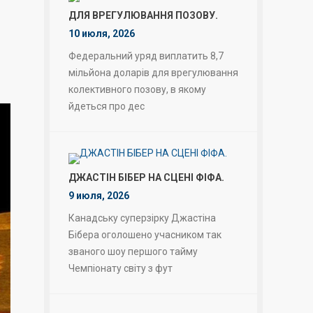
ДЛЯ ВРЕГУЛЮВАННЯ ПОЗОВУ.
10 июля, 2026
Федеральний уряд виплатить 8,7
мільйона доларів для врегулювання
колективного позову, в якому
йдеться про дес
ДЖАСТІН БІБЕР НА СЦЕНІ ФІФА.
9 июля, 2026
Канадську суперзірку Джастіна
Бібера оголошено учасником так
званого шоу першого тайму
Чемпіонату світу з фут