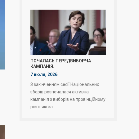
ПОЧАЛАСЬ ПЕРЕДВИБОРЧА
КАМПАНІЯ.
7 июля, 2026
З закінченням сесії Національних
зборів розпочалася активна
кампанія з виборів на провінційному
рівні, які за