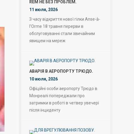
REM НЕ БЕЗ ПРОБЛЕМ.
11 июля, 2026
З часу відкриття нової гілки Anse-à-
l’Orme 18 травня перерви в
обслуговуванні стали звичайним
явищем на мереж
АВАРІЯ В АЕРОПОРТУ ТРЮДО.
10 июля, 2026
Офіційні особи аеропорту Трюдо в
Монреалі попереджали про
затримки в роботі в четвер увечері
після інциденту