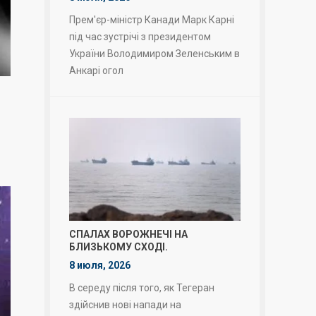
Прем'єр-міністр Канади Марк Карні
під час зустрічі з президентом
України Володимиром Зеленським в
Анкарі огол
СПАЛАХ ВОРОЖНЕЧІ НА
БЛИЗЬКОМУ СХОДІ.
8 июля, 2026
В середу після того, як Тегеран
здійснив нові напади на