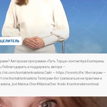
ЦЕЛИТЕЛЬ
урами? Авторская программа «Путь Торца» контактёра Екатерины
.ru Поблагодарить и поддержать автора —
://vk.com/kontakterkraskina Сайт — https://tvorets.life/ Инстаграм —
//t.me/kontakterkraskina Телеграм-бот (записаться на практики и
askina_bot Marina Cher#MarinaCher #reiki #centrereikimontreal