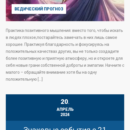
ВЕДИЧЕСКИЙ ПРОГНОЗ
Практика позитивного мышления: вместо того, чтобы искать
в людях плохое,постарайтесь замечать в них лишь самое
хорошее. Практикуя благодарность и фокусируясь на
положительных качествах других, вы не только создадите
более позитивную и приятную атмосферу, но и откроете для
себя новые грани собственной доброты и эмпатии. Начните с
малого – обращайте внимание хотя бы на одну
положительную […]
20
.
АПРЕЛЬ
2024