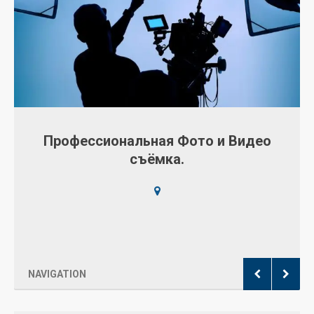
 и Видео
Страхование. Геннадий Кри
й выбор для
Всё то что нам ценно в жизни, заслуживае
Всё то что нам ценно в жизни, заслуживае
та!
Ищете
т для вашего
ИЗНЕСВИЗИТКА
2675 rue d'Annemase
 фото и видео
сиональные
манда опытных
рые идеально
NAVIGATION
е качество –
ессиональный