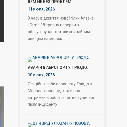
REM НЕ БЕЗ ПРОБЛЕМ.
11 июля, 2026
З часу відкриття нової гілки Anse-à-
l’Orme 18 травня перерви в
обслуговуванні стали звичайним
явищем на мереж
АВАРІЯ В АЕРОПОРТУ ТРЮДО.
10 июля, 2026
Офіційні особи аеропорту Трюдо в
Монреалі попереджали про
затримки в роботі в четвер увечері
після інциденту