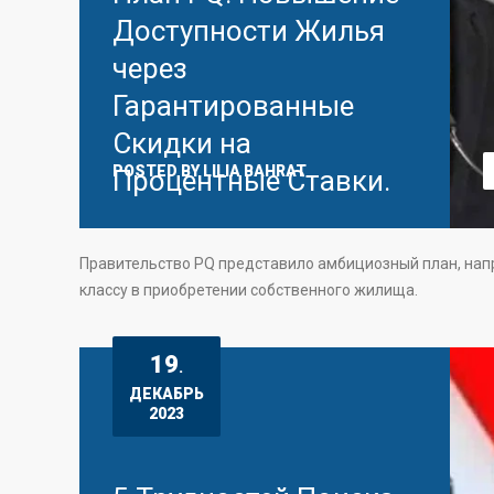
Доступности Жилья
через
Гарантированные
Скидки на
POSTED BY
LILIA BAHRAT
Процентные Ставки.
Правительство PQ представило амбициозный план, нап
классу в приобретении собственного жилища.
19
.
ДЕКАБРЬ
2023