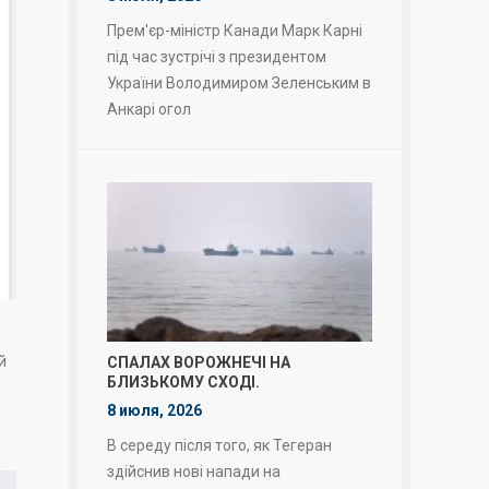
Прем'єр-міністр Канади Марк Карні
під час зустрічі з президентом
України Володимиром Зеленським в
Анкарі огол
й
СПАЛАХ ВОРОЖНЕЧІ НА
БЛИЗЬКОМУ СХОДІ.
8 июля, 2026
В середу після того, як Тегеран
здійснив нові напади на