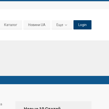
Каталог
Новини UA
Еще
Login
та
Новые 10 Статей