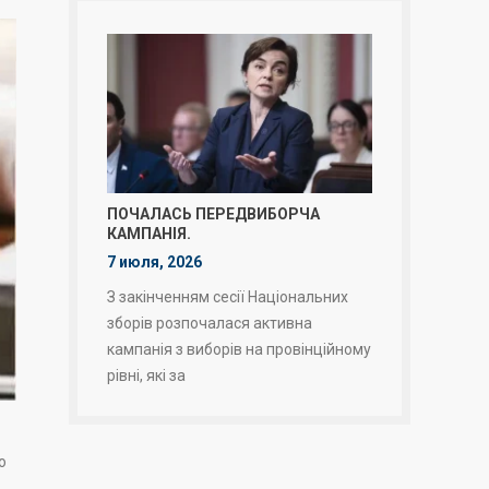
ПОЧАЛАСЬ ПЕРЕДВИБОРЧА
КАМПАНІЯ.
7 июля, 2026
З закінченням сесії Національних
зборів розпочалася активна
кампанія з виборів на провінційному
рівні, які за
о