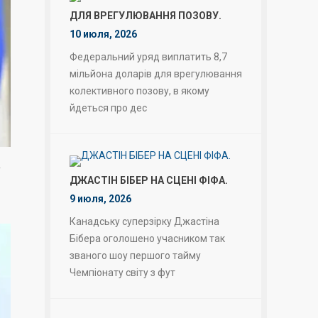
ДЛЯ ВРЕГУЛЮВАННЯ ПОЗОВУ.
10 июля, 2026
Федеральний уряд виплатить 8,7
мільйона доларів для врегулювання
колективного позову, в якому
йдеться про дес
у
ДЖАСТІН БІБЕР НА СЦЕНІ ФІФА.
9 июля, 2026
Канадську суперзірку Джастіна
Бібера оголошено учасником так
званого шоу першого тайму
Чемпіонату світу з фут