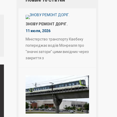
ЗНОВУ РЕМОНТ ДОРІГ.
11 июля, 2026
Міністерство транспорту Квебеку
попереджає водіїв Монреаля про
"значні затори" цими вихідних через
закриття з