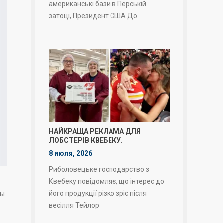
американські бази в Перській
затоці, Президент США До
НАЙКРАЩА РЕКЛАМА ДЛЯ
ЛОБСТЕРІВ КВЕБЕКУ.
8 июля, 2026
Риболовецьке господарство з
Квебеку повідомляє, що інтерес до
його продукції різко зріс після
вы
весілля Тейлор