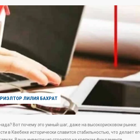
РИЭЛТОР ЛИЛИЯ БАХРАТ
нада? Вот почему это умный шаг, даже на высокорисковом рынке:
ти в Квебеке исторически славится стабильностью, что делает ег
авках. Ваша инвестиция строится на крепком фундаменте.