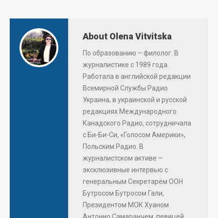
About Olena Vitvitska
По образованию – филолог. В
журналистике с 1989 года.
Работала в английской редакции
Всемирной Службы Радио
Украина, в украинской и русской
редакциях Международного
Канадского Радио, сотрудничала
с Би-Би-Си, «Голосом Америки»,
Польским Радио. В
журналистском активе –
эксклюзивные интервью с
генеральным Секретарём ООН
Бутросом Бутросом Гали,
Президентом МОК Хуаном
Антонио Самаранчем, певицей