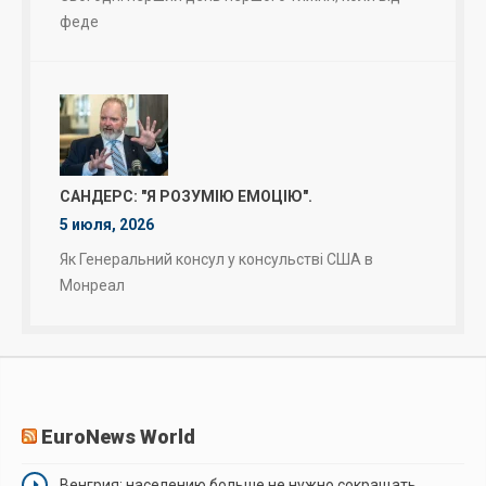
феде
САНДЕРС: "Я РОЗУМІЮ ЕМОЦІЮ".
5 июля, 2026
Як Генеральний консул у консульстві США в
Монреал
EuroNews World
Венгрия: населению больше не нужно сокращать