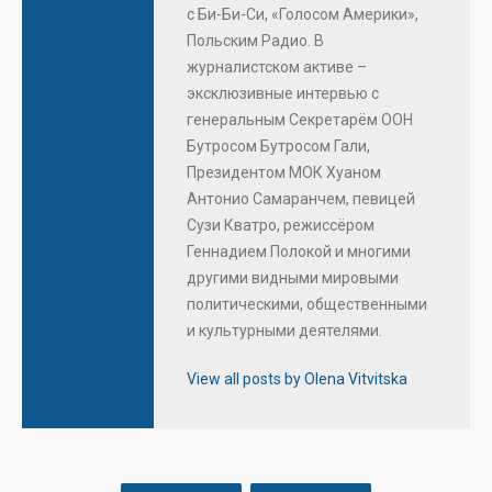
с Би-Би-Си, «Голосом Америки»,
Польским Радио. В
журналистском активе –
эксклюзивные интервью с
генеральным Секретарём ООН
Бутросом Бутросом Гали,
Президентом МОК Хуаном
Антонио Самаранчем, певицей
Сузи Кватро, режиссёром
Геннадием Полокой и многими
другими видными мировыми
политическими, общественными
и культурными деятелями.
View all posts by Olena Vitvitska