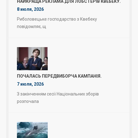
НАЙКРАЩА РЕКЛАМА ДЛЯ ЛОБСТЕРІВ КВЕБЕКУ.
8 июля, 2026
Риболовецьке господарство з Квебеку
повідомляє, щ
ПОЧАЛАСЬ ПЕРЕДВИБОРЧА КАМПАНІЯ.
7 июля, 2026
З закінченням сесії Національних зборів
розпочала