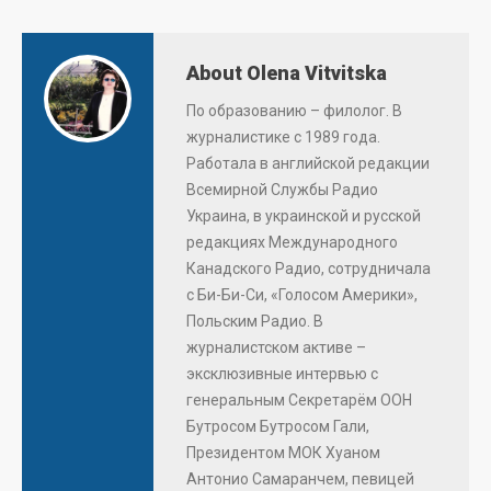
About Olena Vitvitska
По образованию – филолог. В
журналистике с 1989 года.
Работала в английской редакции
Всемирной Службы Радио
Украина, в украинской и русской
редакциях Международного
Канадского Радио, сотрудничала
с Би-Би-Си, «Голосом Америки»,
Польским Радио. В
журналистском активе –
эксклюзивные интервью с
генеральным Секретарём ООН
Бутросом Бутросом Гали,
Президентом МОК Хуаном
Антонио Самаранчем, певицей