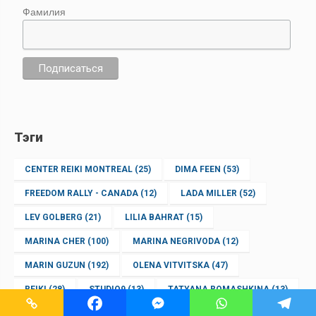
Фамилия
Тэги
CENTER REIKI MONTREAL
(25)
DIMA FEEN
(53)
FREEDOM RALLY - CANADA
(12)
LADA MILLER
(52)
LEV GOLBERG
(21)
LILIA BAHRAT
(15)
MARINA CHER
(100)
MARINA NEGRIVODA
(12)
MARIN GUZUN
(192)
OLENA VITVITSKA
(47)
REIKI
(28)
STUDIO9
(13)
TATYANA ROMASHKINA
(13)
TATYANA ZAKHARINA
(206)
АДВОКАТ
(148)