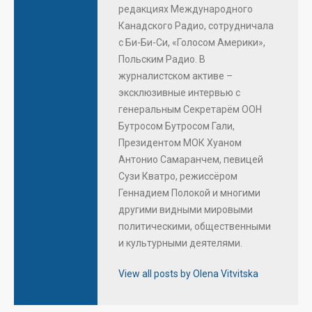
редакциях Международного
Канадского Радио, сотрудничала
с Би-Би-Си, «Голосом Америки»,
Польским Радио. В
журналистском активе –
эксклюзивные интервью с
генеральным Секретарём ООН
Бутросом Бутросом Гали,
Президентом МОК Хуаном
Антонио Самаранчем, певицей
Сузи Кватро, режиссёром
Геннадием Полокой и многими
другими видными мировыми
политическими, общественными
и культурными деятелями.
View all posts by Olena Vitvitska