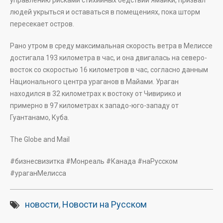
управлению рисками стихийных бедствий Ямайки, призвал
людей укрыться и оставаться в помещениях, пока шторм
пересекает остров.
Рано утром в среду максимальная скорость ветра в Мелиссе
достигала 193 километра в час, и она двигалась на северо-
восток со скоростью 16 километров в час, согласно данным
Национального центра ураганов в Майами. Ураган
находился в 32 километрах к востоку от Чивирико и
примерно в 97 километрах к западо-юго-западу от
Гуантанамо, Куба.
The Globe and Mail
#бизнесвизитка #Монреаль #Канада #наРусском
#ураганМелисса
новости
,
Новости на Русском