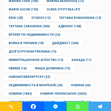
MARINA CHER
(100)
MARINA NEGRIVODA
(12)
MARIN GUZUN
(192)
OLENA VITVITSKA
(47)
REIKI
(28)
STUDIO9
(13)
TATYANA ROMASHKINA
(13)
TATYANA ZAKHARINA
(206)
АДВОКАТ
(148)
БРОКЕР ПО НЕДВИЖИМОСТИ
(23)
ВОЙНА В УКРАИНЕ
(18)
ДАЙДЖЕСТ
(246)
ДОЛГОСРОЧНАЯ РЕКЛАМА
(15)
ИММИГРАЦИОННОЕ АГЕНСТВО
(13)
КАНАДА
(11)
КВЕБЕК
(16)
МАША ДОЛИНИНА
(15)
НАВІНЫПАБЕЛАРУСКУ
(23)
НЕДВИЖИМОСТЬ В МОНРЕАЛЕ
(24)
НОВИНИ
(44)
НОВИНИ
(1842)
НОВИНИ УКРАЇНСЬКОЮ
(2042)
НОВОСТИ НА РУССКОМ
(1540)
ПАРИКМАХЕР
(15)
ПИСАТЕЛЬ
(18)
ПОЭТ
(18)