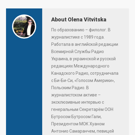
About Olena Vitvitska
По образованию – филолог. В
журналистике с 1989 года.
Работала в английской редакции
Всемирной Службы Радио
Украина, в украинской и русской
редакциях Международного
Канадского Радио, сотрудничала
с Би-Би-Си, «Голосом Америки»,
Польским Радио. В
журналистском активе –
эксклюзивные интервью с
генеральным Секретарём ООН
Бутросом Бутросом Гали,
Президентом МОК Хуаном
Антонио Самаранчем, певицей