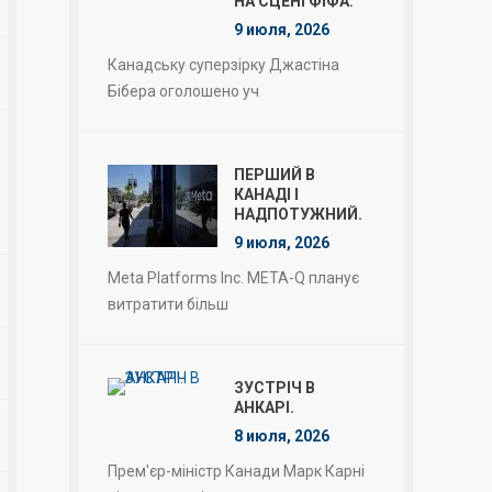
НА СЦЕНІ ФІФА.
9 июля, 2026
Канадську суперзірку Джастіна
Бібера оголошено уч
ПЕРШИЙ В
КАНАДІ І
НАДПОТУЖНИЙ.
9 июля, 2026
Meta Platforms Inc. META-Q планує
витратити більш
ЗУСТРІЧ В
АНКАРІ.
8 июля, 2026
Прем'єр-міністр Канади Марк Карні