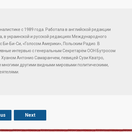
налистике с 1989 года. Работала в английской редакции
, в украинской и русской редакциях Международного
с Би-Би-Си, «Голосом Америки», Польским Радио. В
зивные интервью с генеральным Секретарём ООН Бутросом
 Хуаном Антонио Самаранчем, певицей Сузи Кватро,
и многими другими видными мировыми политическими,
еятелями.
ous
Next