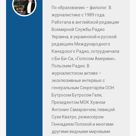
По образованию – филолог. В
журналистике с 1989 года.
Работала в английской редакции
Всемирной Службы Радио
Украина, в украинской и русской
редакциях Международного
Канадского Радио, сотрудничала
с Би-Би-Си, «Голосом Америки»,
Польским Радио. В
журналистском активе –
эксклюзивные интервью с
генеральным Секретарём ООН
Бутросом Бутросом Гали,
Президентом МОК Хуаном
Антонио Самаранчем, певицей
Сузи Кватро, режиссёром
Геннадием Полокой и многими
другими видными мировыми