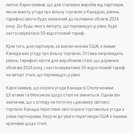
липня, Карні заявив, що для сталевих виробів від партнерів,
які не мають угоди про вільну торгівлю з Канадою, рівень
тарифної квоти буде знижений до половини обсягів 2024
року. До будь-якого імпорту, що перевищує ці рівні, буде
застосовуватися 50-відсотковий тариф.
Крім того, для партнерів, за виключенням США, з якими
Канада має угоду про вільну торгівлю, Оттава запровадить
рівень тарифної квоти для виробників сталі, що дорівнює
обсягам 2024 року, і застосовуватиме 50-відсотковий тариф
на імпорт сталі, що перевищує ці рівні.
Карні заявив, що існуючі угоди Канади зі Сполученими
Штатами та Мексикою щодо сталі не зміняться. Однак він
зазначив, що з огляду на поточну «динаміку світової
торгівлі» Канада перегляне свої існуючі торговельні угоди з
усіма партнерами, беручи до уваги переговори США з іншими
країнами щодо сталі.