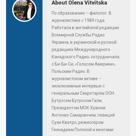
About Olena Vitvitska
По образованию – филолог. В
журналистике с 1989 года.
Работала в английской редакции
Всемирной Службы Радио
Украина, в украинской и русской
редакциях Международного
Канадского Радио, сотрудничала
с Би-Би-Си, «Голосом Америки»,
Польским Радио. В
журналистском активе –
эксклюзивные интервью с
генеральным Секретарём ООН
Бутросом Бутросом Гали,
Президентом МОК Хуаном
Антонио Самаранчем, певицей
Сузи Кватро, режиссёром
Геннадием Полокой и многими