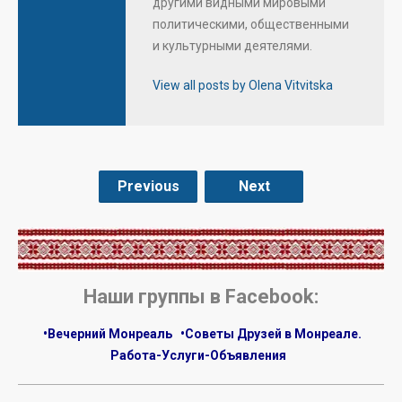
другими видными мировыми
политическими, общественными
и культурными деятелями.
View all posts by Olena Vitvitska
Previous
Next
.
Наши группы в Facebook:
•Вечерний Монреаль
•Советы Друзей в Монреале.
Работа-Услуги-Объявления