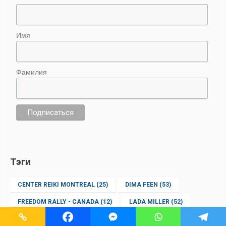
Имя
Фамилия
Тэги
CENTER REIKI MONTREAL
(25)
DIMA FEEN
(53)
FREEDOM RALLY - CANADA
(12)
LADA MILLER
(52)
LEV GOLBERG
(21)
LILIA BAHRAT
(15)