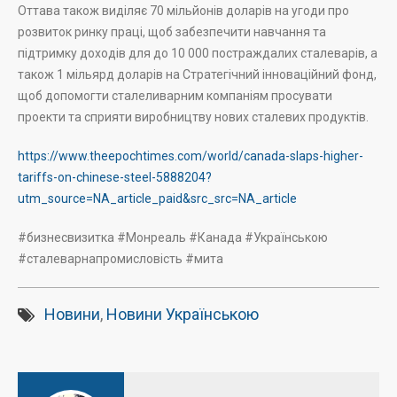
Оттава також виділяє 70 мільйонів доларів на угоди про
розвиток ринку праці, щоб забезпечити навчання та
підтримку доходів для до 10 000 постраждалих сталеварів, а
також 1 мільярд доларів на Стратегічний інноваційний фонд,
щоб допомогти сталеливарним компаніям просувати
проекти та сприяти виробництву нових сталевих продуктів.
https://www.theepochtimes.com/world/canada-slaps-higher-
tariffs-on-chinese-steel-5888204?
utm_source=NA_article_paid&src_src=NA_article
#бизнесвизитка #Монреаль #Канада #Українською
#сталеварнапромисловість #мита
Новини
,
Новини Українською