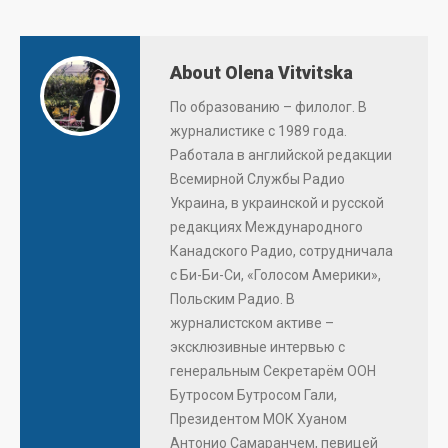
About Olena Vitvitska
По образованию – филолог. В
журналистике с 1989 года.
Работала в английской редакции
Всемирной Службы Радио
Украина, в украинской и русской
редакциях Международного
Канадского Радио, сотрудничала
с Би-Би-Си, «Голосом Америки»,
Польским Радио. В
журналистском активе –
эксклюзивные интервью с
генеральным Секретарём ООН
Бутросом Бутросом Гали,
Президентом МОК Хуаном
Антонио Самаранчем, певицей