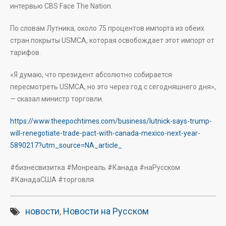
интервью CBS Face The Nation.
По словам Лутника, около 75 процентов импорта из обеих
стран покрыты USMCA, которая освобождает этот импорт от
тарифов.
«Я думаю, что президент абсолютно собирается
пересмотреть USMCA, но это через год с сегодняшнего дня»,
— сказал министр торговли.
https://www.theepochtimes.com/business/lutnick-says-trump-
will-renegotiate-trade-pact-with-canada-mexico-next-year-
5890217?utm_source=NA_article_
#бизнесвизитка #Монреаль #Канада #наРусском
#КанадаСША #торговля
новости
,
Новости на Русском