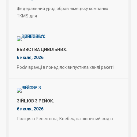
Федеральний уряд обрав німецьку компанію
TKMS для
ВБИВСТВА ЦИВІЛЬНИХ.
6 июля, 2026
Росія вранці в понеділок випустила хвилі ракет і
ЗІЙШОВ З РЕЙОК.
6 июля, 2026
Поліція в Репентіньї, Квебек, на північний схід в