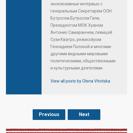
эксклюзивные интервью с
генеральным Секретарём ООН
Бутросом Бутросом Гали,
Президентом МОК Хуаном
Антонио Самаранчем, певицей
Сузи Кватро, режиссёром
Геннадием Полокой и многими
другими видными мировыми
политическими, общественными
и культурными деятелями.
View all posts by Olena Vitvitska
Previous
Next
.