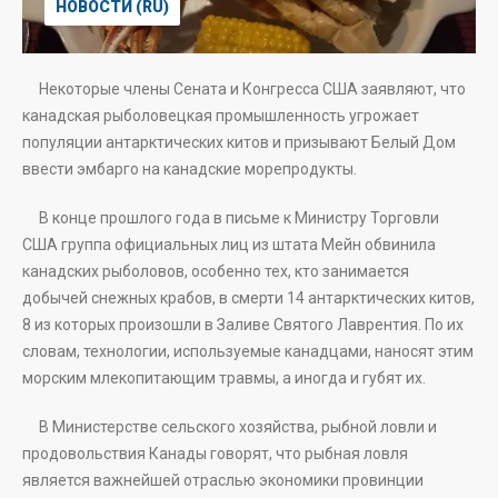
НОВОСТИ (RU)
Некоторые члены Сената и Конгресса США заявляют, что
канадская рыболовецкая промышленность угрожает
популяции антарктических китов и призывают Белый Дом
ввести эмбарго на канадские морепродукты.
В конце прошлого года в письме к Министру Торговли
США группа официальных лиц из штата Мейн обвинила
канадских рыболовов, особенно тех, кто занимается
добычей снежных крабов, в смерти 14 антарктических китов,
8 из которых произошли в Заливе Святого Лаврентия. По их
словам, технологии, используемые канадцами, наносят этим
морским млекопитающим травмы, а иногда и губят их.
В Министерстве сельского хозяйства, рыбной ловли и
продовольствия Канады говорят, что рыбная ловля
является важнейшей отраслью экономики провинции