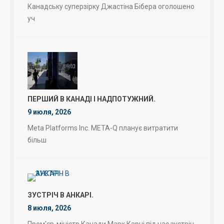
Канадську суперзірку Джастіна Бібера оголошено
уч
ПЕРШИЙ В КАНАДІ І НАДПОТУЖНИЙ.
9 июля, 2026
Meta Platforms Inc. META-Q планує витратити
більш
ЗУСТРІЧ В АНКАРІ.
8 июля, 2026
Прем'єр-міністр Канади Марк Карні під час зустріч