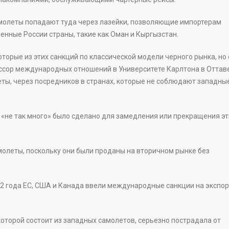
молеты попадают туда через лазейки, позволяющие импортерам
енные России страны, такие как Оман и Кыргызстан.
торые из этих санкций по классической модели черного рынка, но 
ессор международных отношений в Университете Карлтона в Оттаве
ты, через посредников в странах, которые не соблюдают западны
о «не так много» было сделано для замедления или прекращения эт
олеты, поскольку они были проданы на вторичном рынке без
22 года ЕС, США и Канада ввели международные санкции на экспор
торой состоит из западных самолетов, серьезно пострадала от