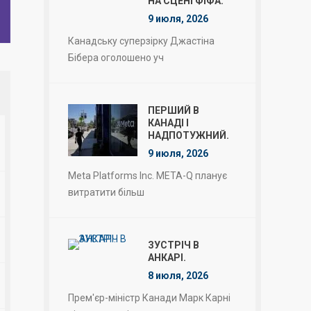
НА СЦЕНІ ФІФА.
9 июля, 2026
Канадську суперзірку Джастіна
Бібера оголошено уч
ПЕРШИЙ В
КАНАДІ І
НАДПОТУЖНИЙ.
9 июля, 2026
Meta Platforms Inc. META-Q планує
витратити більш
ЗУСТРІЧ В
АНКАРІ.
8 июля, 2026
Прем'єр-міністр Канади Марк Карні