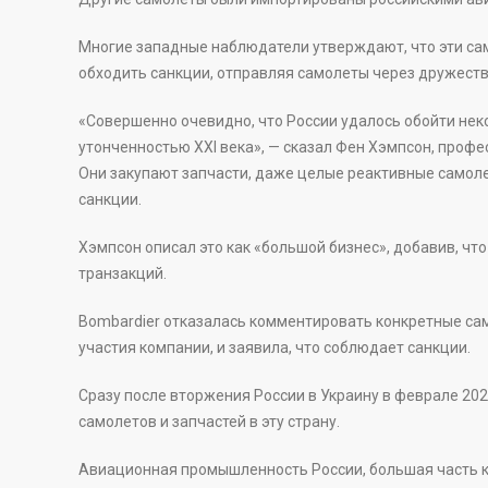
Многие западные наблюдатели утверждают, что эти са
обходить санкции, отправляя самолеты через дружеств
«Совершенно очевидно, что России удалось обойти неко
утонченностью XXI века», — сказал Фен Хэмпсон, проф
Они закупают запчасти, даже целые реактивные самоле
санкции.
Хэмпсон описал это как «большой бизнес», добавив, чт
транзакций.
Bombardier отказалась комментировать конкретные сам
участия компании, и заявила, что соблюдает санкции.
Сразу после вторжения России в Украину в феврале 20
самолетов и запчастей в эту страну.
Авиационная промышленность России, большая часть ко