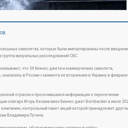
роскошных самолетах, которые были импортированы после введени
а группа визуальных расследований CBC.
оказывают, что 34 бизнес-джета и коммерческих самолета,
 оказались в России с момента ее вторжения в Украину в феврале
ационной отрасли и просочившаяся информация о пересечении
ции олигарх Игорь Кесаев ввез бизнес-джет Bombardier в июле 20
ез компанию, контрольный пакет акций которой принадлежит друго
сии Владимира Путина.
иакомпаниями, обслуживающими чартерные рейсы.