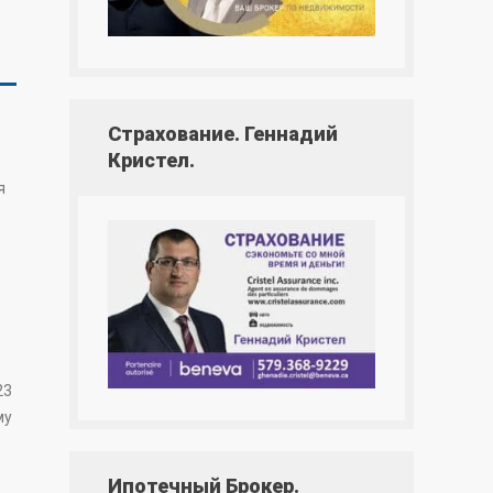
Страхование. Геннадий
Кристел.
я
23
му
Ипотечный Брокер.