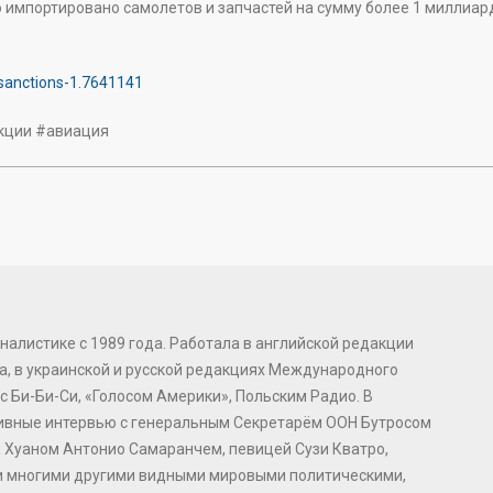
о импортировано самолетов и запчастей на сумму более 1 миллиар
sanctions-1.7641141
кции #авиация
налистике с 1989 года. Работала в английской редакции
, в украинской и русской редакциях Международного
с Би-Би-Си, «Голосом Америки», Польским Радио. В
зивные интервью с генеральным Секретарём ООН Бутросом
 Хуаном Антонио Самаранчем, певицей Сузи Кватро,
и многими другими видными мировыми политическими,