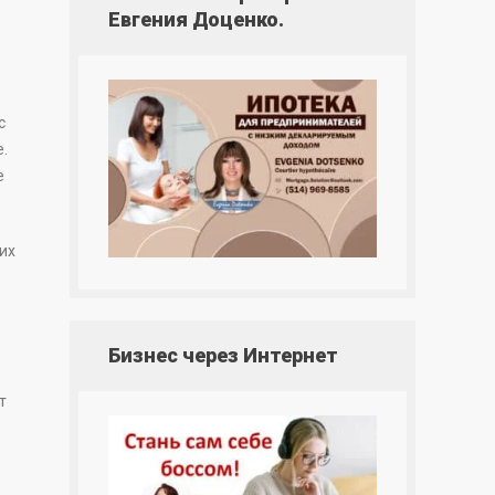
Евгения Доценко.
с
.
е
их
Бизнес через Интернет
т