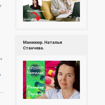
у
Маникюр. Наталья
Станчева.
на
e