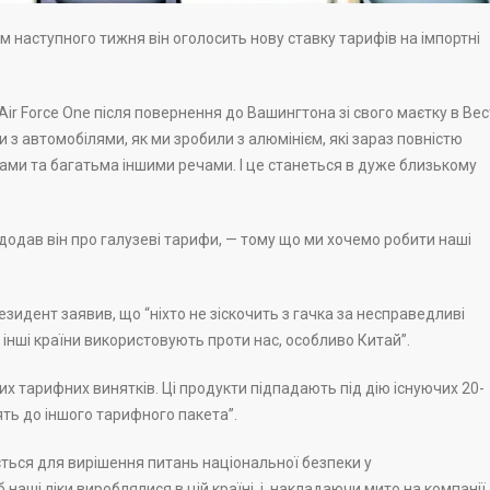
 наступного тижня він оголосить нову ставку тарифів на імпортні
ir Force One після повернення до Вашингтона зі свого маєтку в Вес
и з автомобілями, як ми зробили з алюмінієм, які зараз повністю
пами та багатьма іншими речами. І це станеться в дуже близькому
 додав він про галузеві тарифи, — тому що ми хочемо робити наші
резидент заявив, що “ніхто не зіскочить з гачка за несправедливі
 інші країни використовують проти нас, особливо Китай”.
х тарифних винятків. Ці продукти підпадають під дію існуючих 20-
ять до іншого тарифного пакета”.
ться для вирішення питань національної безпеки у
ші ліки вироблялися в цій країні, і, накладаючи мито на компанії,