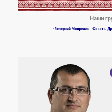
.
Наши гр
•Вечерний Монреаль
•Советы Др