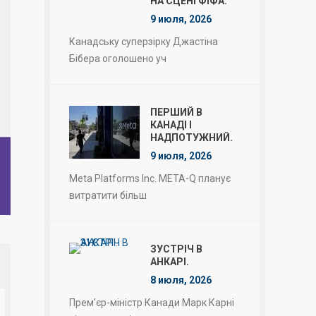
НА СЦЕНІ ФІФА.
9 июля, 2026
Канадську суперзірку Джастіна
Бібера оголошено уч
ПЕРШИЙ В
КАНАДІ І
НАДПОТУЖНИЙ.
9 июля, 2026
Meta Platforms Inc. META-Q планує
витратити більш
ЗУСТРІЧ В
АНКАРІ.
8 июля, 2026
Прем'єр-міністр Канади Марк Карні