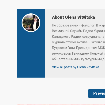
About Olena Vitvitska
По образованию – филолог. В жур
Всемирной Службы Радио Украина
Канадского Радио, сотрудничала 
журналистском активе – эксклю
Бутросом Гали, Президентом МОК
режиссёром Геннадием Полокой 
общественными и культурными д
View all posts by Olena Vitvitska
Previ