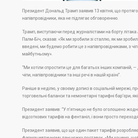
Президент Дональд Трамп заявив 13 квітня, що протягом
напівпровідники, яка не підлягає обговоренню.
Трамп, виступаючи перед журналістами на борту літака A
Палм-Біч, сказав: «Як ми зробили зі сталлю, як ми зробил
введені, ми будемо робити це з напівпровідниками, з чі
майбутньому».
“Ми хотіли спростити це для багатьох інших компаній, —
чіпи, напівпровідники та інші речі в нашій країні”.
Раніше в неділю, у своєму дописі в соціальній мережі, п
торговельні баланси та немонетарні тарифні бар’єри, які
Президент заявив: “У п’ятницю не було оголошено жодни
відсоткових тарифів на фентаніл, і вони просто переход
Президент заявив, що ще один пакет тарифів розробляє
фармацевтичному ланцюжку поставок. «Ми хочемо, щоб на