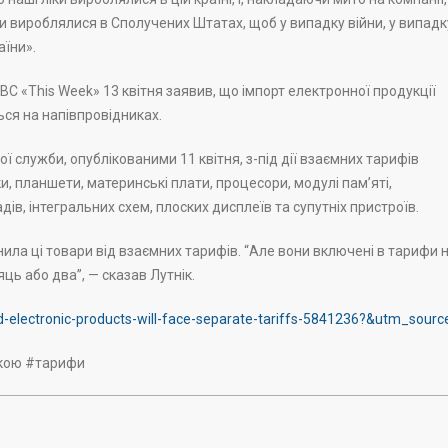
іки вироблялися в Сполучених Штатах, щоб у випадку війни, у випадк
аїни».
ABC «This Week» 13 квітня заявив, що імпорт електронної продукції
ься на напівпровідниках.
ї служби, опублікованими 11 квітня, з-під дії взаємних тарифів
, планшети, материнські плати, процесори, модулі пам’яті,
в, інтегральних схем, плоских дисплеїв та супутніх пристроїв.
нила ці товари від взаємних тарифів. “Але вони включені в тарифи 
яць або два”, — сказав Лутнік.
-electronic-products-will-face-separate-tariffs-5841236?&utm_sourc
кою #тарифи