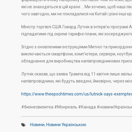
які не знаходяться в цій країні … Ми хочемо, щоб наші л
чого завгодно, ми не покладалися на Китай і різні інші кр
Міністр торгівлі США Говард Лутнік в інтерв’ю програмі 
підпадатиме під окремі тарифні плани, які зосереджуют
Згідно з оновленими інструкціями Митної та прикордонно
виключаються смартфони, комп’ютери, сервери, ноутбуки
обладнання для виробництва напівпровідникових приладі
Лутнік сказав, що заява Трампа від 11 квітня лише звіль
напівпровідники, які будуть введені, ймовірно, через міс
https://www.theepochtimes.com/us/lutnick-says-exempted
#бизнесвизитка #Монреаль #Канада #новиниУкраїнсь
Новини
,
Новини Українською