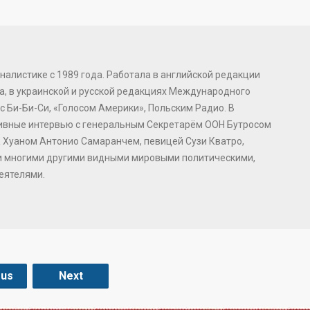
налистике с 1989 года. Работала в английской редакции
, в украинской и русской редакциях Международного
с Би-Би-Си, «Голосом Америки», Польским Радио. В
зивные интервью с генеральным Секретарём ООН Бутросом
 Хуаном Антонио Самаранчем, певицей Сузи Кватро,
и многими другими видными мировыми политическими,
еятелями.
ous
Next