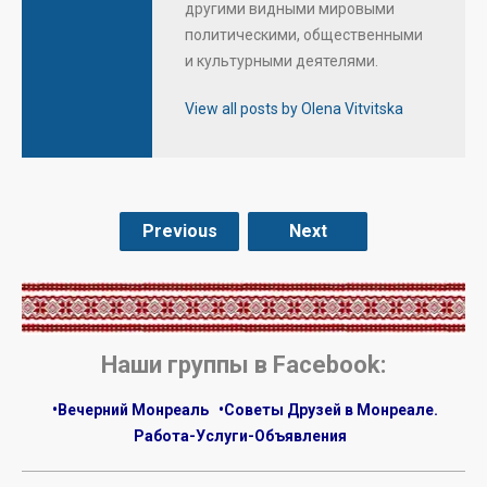
другими видными мировыми
политическими, общественными
и культурными деятелями.
View all posts by Olena Vitvitska
Previous
Next
.
Наши группы в Facebook:
•Вечерний Монреаль
•Советы Друзей в Монреале.
Работа-Услуги-Объявления