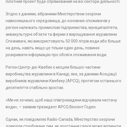
пілотний проект буде спрямований на всі сектори діяльності.
Згідно з даними, зібраними Міністерством охорони
навколишнього середовища, до основних споживачів у
регіоні належать промислові підприємства, муніципалітети,
аквакультурні об’єкти та ферми з вирощування журавлини.
Споживачі, які використовують 50 000 літрів води або більше
на день, навіть якщо це тільки один день, повинні
розкривати інформацію про обсяги споживання води.
Регіон Центр-дю-Квебек є місцем більшої частини
виробництва журавлини в Канаді, яке, за даними Асоціації
виробників журавлини Квебеку (APCQ), протягом останнього
десятиліття стабільно зростає.
«Ми не хочемо, щоб наші співгромадяни відчували нестачу
води», — заявив президент APCQ Вінсент Годен.
Однак, як повідомляє Radio-Canada, Міністерство охорони
довкілля стурбоване тим, як зростання галузі може вплинути