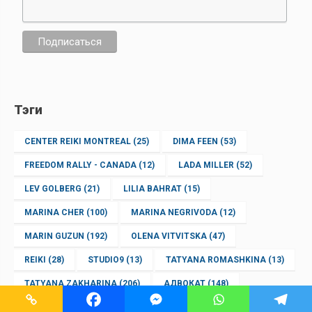
Тэги
CENTER REIKI MONTREAL
(25)
DIMA FEEN
(53)
FREEDOM RALLY - CANADA
(12)
LADA MILLER
(52)
LEV GOLBERG
(21)
LILIA BAHRAT
(15)
MARINA CHER
(100)
MARINA NEGRIVODA
(12)
MARIN GUZUN
(192)
OLENA VITVITSKA
(47)
REIKI
(28)
STUDIO9
(13)
TATYANA ROMASHKINA
(13)
TATYANA ZAKHARINA
(206)
АДВОКАТ
(148)
БРОКЕР ПО НЕДВИЖИМОСТИ
(23)