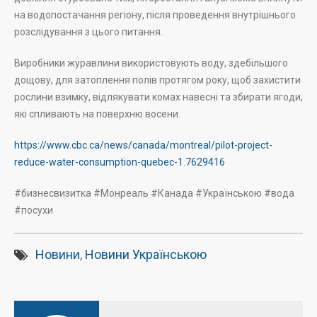
на водопостачання регіону, після проведення внутрішнього
розслідування з цього питання.
Виробники журавлини використовують воду, здебільшого
дощову, для затоплення полів протягом року, щоб захистити
рослини взимку, відлякувати комах навесні та збирати ягоди,
які спливають на поверхню восени.
https://www.cbc.ca/news/canada/montreal/pilot-project-
reduce-water-consumption-quebec-1.7629416
#бизнесвизитка #Монреаль #Канада #Українською #вода
#посухи
Новини
,
Новини Українською