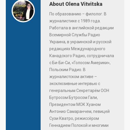
About Olena Vitvitska
По образованию – филолог. В
журналистике с 1989 года.
Работала в английской редакции
Всемирной Службы Радио
Украина, в украинской и русской
редакциях Международного
Канадского Радио, сотрудничала
с Би-Би-Си, «Голосом Америки»,
Польским Радио. В
журналистском активе –
эксклюзивные интервью с
генеральным Секретарём ООН
Бутросом Бутросом Гали,
Президентом МОК Хуаном
Антонио Самаранчем, певицей
Сузи Кватро, режиссёром
Геннадием Полокой и многими