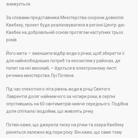
знижується.
За словами представника Міністерства охорони довкілля
Квебеку, проект буде реалізовуватися в регіоні Центр-дю-
Квебек на добровільній основі протягом наступних трьох
років.
Його мета — зменшити відбір води з річки, щоб зберегти її
для найнеобхідніших потреб та екосистем у районах, де
попит на неї високий, — йдеться в електронному листі
речника міністерства Луї Потвіна.
Під час спекотного літа рівень води в річці Святого
Лаврентія досяг найнижчого за чотири роки, в серпні
опустившись на 60 сантиметрів нижче середнього. Подібна
доля спіткала і водойми, що живлять річку.
Потвін каже, що джерела тиску на річки та озера Квебеку
різняться залежно від пори року. Він каже, що саме тому