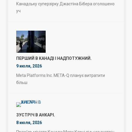
Канадську суперзірку Джастіна Бібера оголошено
уч
ПЕРШИЙ В КАНАДІ І НАДПОТУЖНИЙ.
9 июля, 2026
Meta Platforms Inc. META-Q планує витратити
більш
ЗУСТРІЧ В АНКАРІ.
8 июля, 2026
Прем'єр-міністр Канади Марк Карні під час зустріч