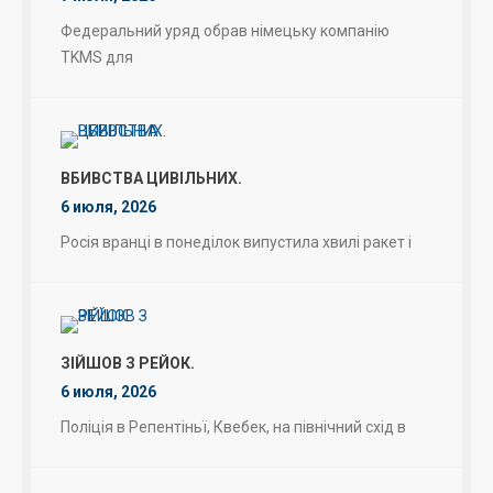
Федеральний уряд обрав німецьку компанію
TKMS для
ВБИВСТВА ЦИВІЛЬНИХ.
6 июля, 2026
Росія вранці в понеділок випустила хвилі ракет і
ЗІЙШОВ З РЕЙОК.
6 июля, 2026
Поліція в Репентіньї, Квебек, на північний схід в