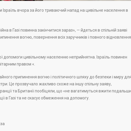
и Ізраїль вчора за його триваючий напад на цивільне населення в
на в Газі повинна закінчитися зараз», — йдеться в спільній заяві
рипинення вогню, повернення всіх заручників і повного відновлення
ної допомоги цивільному населенню неприйнятна. Ізраїль повинен
ітарним правом «.
йного припинення вогню і політичного шляху до безпеки і миру дл
істри. Це прозвучало жахливо схоже на іншу спільну заяву,
Франції та Британії пообіцяли, що «не вагатимуться вжити подальш
ції в Газі та не скасує обмеження на допомогу.
аза