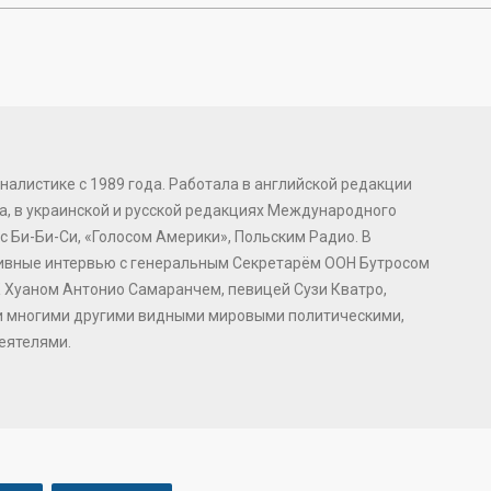
налистике с 1989 года. Работала в английской редакции
, в украинской и русской редакциях Международного
с Би-Би-Си, «Голосом Америки», Польским Радио. В
зивные интервью с генеральным Секретарём ООН Бутросом
 Хуаном Антонио Самаранчем, певицей Сузи Кватро,
и многими другими видными мировыми политическими,
еятелями.