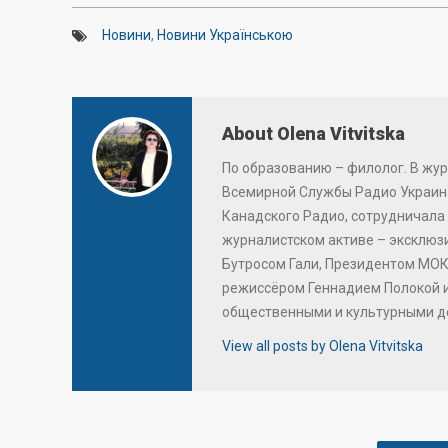
Новини
,
Новини Українською
About Olena Vitvitska
По образованию – филолог. В жур
Всемирной Службы Радио Украина
Канадского Радио, сотрудничала 
журналистском активе – эксклю
Бутросом Гали, Президентом МОК
режиссёром Геннадием Полокой 
общественными и культурными д
View all posts by Olena Vitvitska