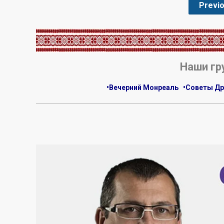
Previ
.
Наши гр
•Вечерний Монреаль
•Советы Др