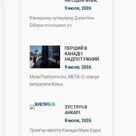
НА СЦЕНІ ФІФА.
9 июля, 2026
Канадську суперзірку Джастіна
Бібера оголошено уч
ПЕРШИЙ В
КАНАДІ І
НАДПОТУЖНИЙ.
9 июля, 2026
Meta Platforms Inc. META-Q планує
витратити більш
ЗУСТРІЧ В
АНКАРІ.
8 июля, 2026
Прем'єр-міністр Канади Марк Карні