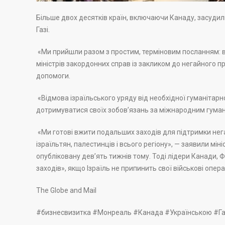
Більше двох десятків країн, включаючи Канаду, засудил
Газі.
«Ми прийшли разом з простим, терміновим посланням: вій
міністрів закордонних справ із закликом до негайного п
допомоги.
«Відмова ізраїльського уряду від необхідної гуманітар
дотримуватися своїх зобов’язань за міжнародним гуман
«Ми готові вжити подальших заходів для підтримки нега
ізраїльтян, палестинців і всього регіону», — заявили мін
опубліковану дев’ять тижнів тому. Тоді лідери Канади, 
заходів», якщо Ізраїль не припинить свої військові опера
The Globe and Mail
#бизнесвизитка #Монреаль #Канада #Українською #Г