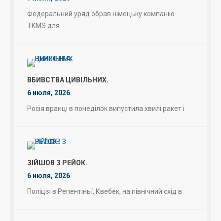
Федеральний уряд обрав німецьку компанію
TKMS для
ВБИВСТВА ЦИВІЛЬНИХ.
6 июля, 2026
Росія вранці в понеділок випустила хвилі ракет і
ЗІЙШОВ З РЕЙОК.
6 июля, 2026
Поліція в Репентіньї, Квебек, на північний схід в