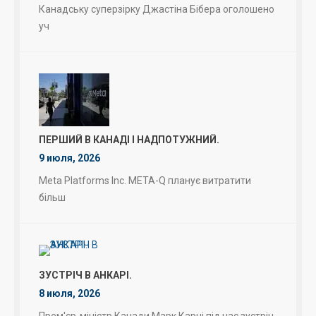
Канадську суперзірку Джастіна Бібера оголошено
уч
ПЕРШИЙ В КАНАДІ І НАДПОТУЖНИЙ.
9 июля, 2026
Meta Platforms Inc. META-Q планує витратити
більш
ЗУСТРІЧ В АНКАРІ.
8 июля, 2026
Прем'єр-міністр Канади Марк Карні під час зустріч