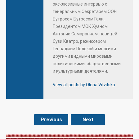
эксклюзивные интервью с
генеральным Секретарём ООН
Бутросом Бутросом Гали,
Президентом МОК Хуаном
Антонио Самаранчем, певицей
Сузи Кватро, режиссёром
Геннадием Полокой и многими
другими видными мировыми
политическими, общественными
и культурными деятелями.
View all posts by Olena Vitvitska
Previous
Next
.