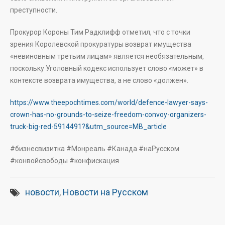
преступности.
Прокурор Короны Тим Радклифф отметил, что с точки
зрения Королевской прокуратуры возврат имущества
«невиновным третьим лицам» является необязательным,
поскольку Уголовный кодекс использует слово «может» в
контексте возврата имущества, а не слово «должен».
https://www.theepochtimes.com/world/defence-lawyer-says-
crown-has-no-grounds-to-seize-freedom-convoy-organizers-
truck-big-red-5914491?&utm_source=MB_article
#бизнесвизитка #Монреаль #Канада #наРусском
#конвойсвободы #конфискация
новости
,
Новости на Русском