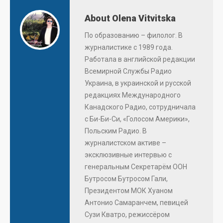
About Olena Vitvitska
По образованию – филолог. В
журналистике с 1989 года.
Работала в английской редакции
Всемирной Службы Радио
Украина, в украинской и русской
редакциях Международного
Канадского Радио, сотрудничала
с Би-Би-Си, «Голосом Америки»,
Польским Радио. В
журналистском активе –
эксклюзивные интервью с
генеральным Секретарём ООН
Бутросом Бутросом Гали,
Президентом МОК Хуаном
Антонио Самаранчем, певицей
Сузи Кватро, режиссёром