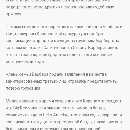
хулиганстве, а Барбер также был признан виновным в
подстрекательстве других к неповиновению судебному
приказу.
Помимо семилетнего тюремного заключения для Барбера и
Лич, прокуроры Королевской прокуратуры требуют
конфискации и продажи с аукциона грузовика Барбера, на
котором он ехал из Саскачевана в Оттаву. Барбер заявил,
что это транспортное средство является его основным
источником дохода.
Члены семьи Барбера подали заявления в качестве
заинтересованных третьих лиц, стремясь предотвратить
потерю грузовика.
Миллер заявил во время слушания, что Корона утверждает,
что Big Red является эквивалентом символа банды,
ссылаясь на «дело Hell’s Angels», в котором суды разрешили
конфисковать имущество преступной банды, поскольку оно
было символом и инструментом организованной