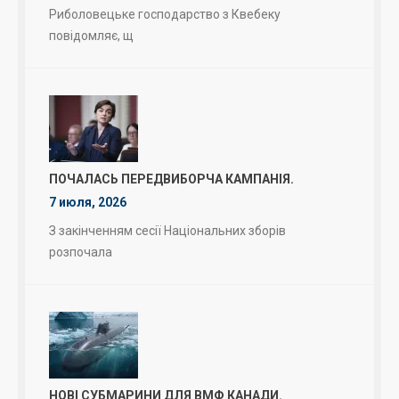
Риболовецьке господарство з Квебеку
повідомляє, щ
ПОЧАЛАСЬ ПЕРЕДВИБОРЧА КАМПАНІЯ.
7 июля, 2026
З закінченням сесії Національних зборів
розпочала
НОВІ СУБМАРИНИ ДЛЯ ВМФ КАНАДИ.