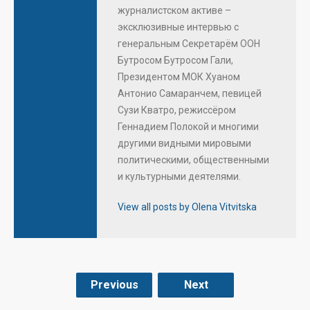
журналистском активе –
эксклюзивные интервью с
генеральным Секретарём ООН
Бутросом Бутросом Гали,
Президентом МОК Хуаном
Антонио Самаранчем, певицей
Сузи Кватро, режиссёром
Геннадием Полокой и многими
другими видными мировыми
политическими, общественными
и культурными деятелями.
View all posts by Olena Vitvitska
Previous
Next