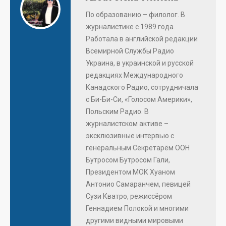
По образованию – филолог. В
журналистике с 1989 года.
Работала в английской редакции
Всемирной Службы Радио
Украина, в украинской и русской
редакциях Международного
Канадского Радио, сотрудничала
с Би-Би-Си, «Голосом Америки»,
Польским Радио. В
журналистском активе –
эксклюзивные интервью с
генеральным Секретарём ООН
Бутросом Бутросом Гали,
Президентом МОК Хуаном
Антонио Самаранчем, певицей
Сузи Кватро, режиссёром
Геннадием Полокой и многими
другими видными мировыми