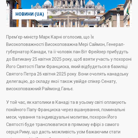
НОВИНИ (UA)
Прем’єр-міністр Марк Карні оголосив, що Їх
Високоповажності Високоповажна Мері Саймон, Генерал-
губернатор Канади, та її чоловік пан Віт Фрейзер прибудуть
до Ватикану 25 квітня 2025 року, щоб взяти участь у похороні
Його Святості Папи Франциска, який відбудеться в базиліці
Святого Петра 26 квітня 2025 року. Вони очолять канадську
делегацію, до складу якої також увійде спікер Сенату,
високоповажний Раймонд Ганьє.
У той час, як католики в Канаді та в усьому світі оплакують
покійного Папу Франциска через вшанування, поминальні
меси, чування та індивідуальні молитви, похорон Його
Святості буде транслюватися в прямому ефірі з самого
серця Риму, що дасть можливість усім бажаючим стати