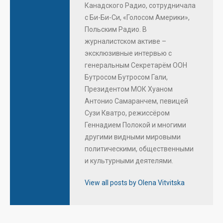
Канадского Радио, сотрудничала
с Би-Би-Си, «Голосом Америки»,
Польским Радио. В
журналистском активе –
эксклюзивные интервью с
генеральным Секретарём ООН
Бутросом Бутросом Гали,
Президентом МОК Хуаном
Антонио Самаранчем, певицей
Сузи Кватро, режиссёром
Геннадием Полокой и многими
другими видными мировыми
политическими, общественными
и культурными деятелями.
View all posts by Olena Vitvitska