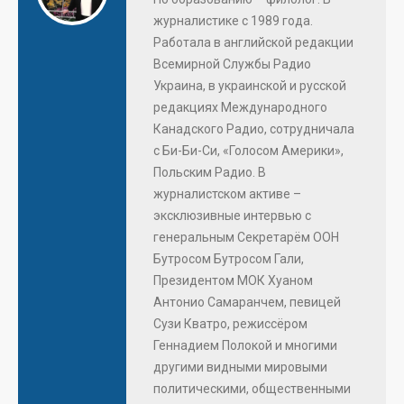
журналистике с 1989 года.
Работала в английской редакции
Всемирной Службы Радио
Украина, в украинской и русской
редакциях Международного
Канадского Радио, сотрудничала
с Би-Би-Си, «Голосом Америки»,
Польским Радио. В
журналистском активе –
эксклюзивные интервью с
генеральным Секретарём ООН
Бутросом Бутросом Гали,
Президентом МОК Хуаном
Антонио Самаранчем, певицей
Сузи Кватро, режиссёром
Геннадием Полокой и многими
другими видными мировыми
политическими, общественными