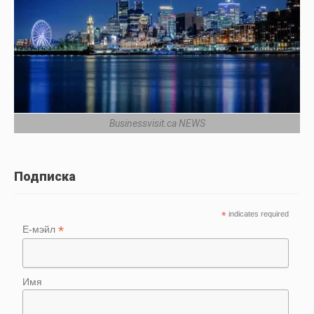
Businessvisit.ca NEWS
Подписка
*
indicates required
*
Е-мэйл
Имя