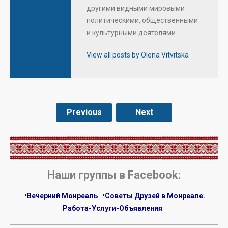
другими видными мировыми
политическими, общественными
и культурными деятелями.
View all posts by Olena Vitvitska
Previous
Next
.
Наши группы в Facebook:
•Вечерний Монреаль
•Советы Друзей в Монреале.
Работа-Услуги-Объявления