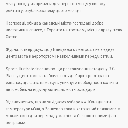
м’яку погоду як причини для першого місця у своєму
рейтингу, опублікованому цього місяця.
Насправді, обидва канадські міста-господарі добре
виступили в списку, з Торонто на третьому місці, одразу після
Сієтла.
Журнал стверджує, що у Ванкувері є «метро», яке з’єднує
центр міста з аеропортом і навколишніми передмістями.
Sports Illustrated зазначає, що розташування стадіону B.C.
Place у центрі міста та близькість до барів і ресторанів
означає, що фанати можуть уникнути необхідності їхати на
автомобілі, на відміну від інших міст-господарів.
Відзначається, що на західному узбережжі Канади літні
температури м’які, а Ванкувер також «оточений пляжами», з
можливістю для перегляду матчів та безкоштовними фан-
вечірками.