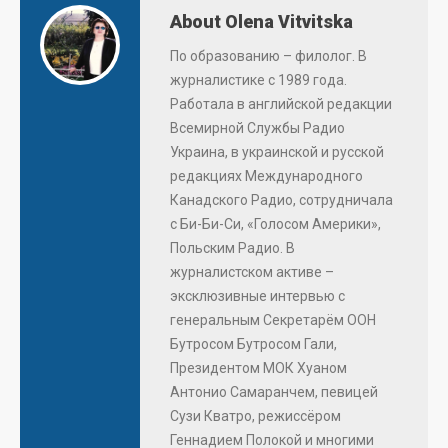
About Olena Vitvitska
По образованию – филолог. В
журналистике с 1989 года.
Работала в английской редакции
Всемирной Службы Радио
Украина, в украинской и русской
редакциях Международного
Канадского Радио, сотрудничала
с Би-Би-Си, «Голосом Америки»,
Польским Радио. В
журналистском активе –
эксклюзивные интервью с
генеральным Секретарём ООН
Бутросом Бутросом Гали,
Президентом МОК Хуаном
Антонио Самаранчем, певицей
Сузи Кватро, режиссёром
Геннадием Полокой и многими