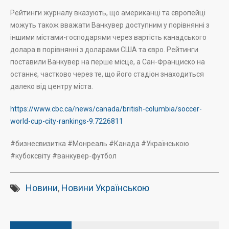
Рейтинги журналу вказують, що американці та європейці
можуть також вважати Ванкувер доступним у порівнянні з
іншими містами-господарями через вартість канадського
долара в порівнянні з доларами США та євро. Рейтинги
поставили Ванкувер на перше місце, а Сан-Франциско на
останнє, частково через те, що його стадіон знаходиться
далеко від центру міста.
https://www.cbc.ca/news/canada/british-columbia/soccer-
world-cup-city-rankings-9.7226811
#бизнесвизитка #Монреаль #Канада #Українською
#кубоксвіту #ванкувер-футбол
Новини
,
Новини Українською