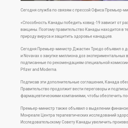
Сегодня служба по связям с прессой Офиса Премьер-м
«Способность Канады победить ковид-19 зависит от ра
вакцины. Поэтому правительство Канады находится в т
природу вируса и защитить здоровье канадцев.
Сегодня Премьер-министр Джастин Трюдо объявил о до
и Novavax о закупке миллиона доз экспериментальных 
подписанные по рекомендациям специальной комиссии 
Pfizer and Moderna.
Подписав эти дополнительные соглашения, Канада об
Правительство продолжит вести переговоры и подписы
фармацевтическими компаниями, чтобы обеспечить пос
Премьер-министр также объявил о выделении финанси
Монреале Центра терапевтических исследований здоро
Исследовательскому Совету Канады увеличить произво