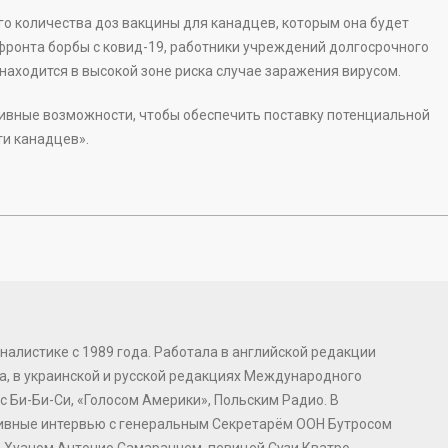
го количества доз вакцины для канадцев, которым она будет
 фронта борбы с ковид-19, работники учреждений долгосрочного
 находится в высокой зоне риска случае заражения вирусом.
ивные возможности, чтобы обеспечить поставку потенциальной
ти канадцев».
налистике с 1989 года. Работала в английской редакции
, в украинской и русской редакциях Международного
с Би-Би-Си, «Голосом Америки», Польским Радио. В
зивные интервью с генеральным Секретарём ООН Бутросом
 Хуаном Антонио Самаранчем, певицей Сузи Кватро,