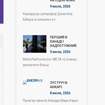
НА СЦЕНІ ФІФА.
9 июля, 2026
Канадську суперзірку Джастіна
Бібера оголошено уч
ПЕРШИЙ В
КАНАДІ І
НАДПОТУЖНИЙ.
9 июля, 2026
Meta Platforms Inc. META-Q планує
витратити більш
ЗУСТРІЧ В
АНКАРІ.
8 июля, 2026
Прем'єр-міністр Канади Марк Карні