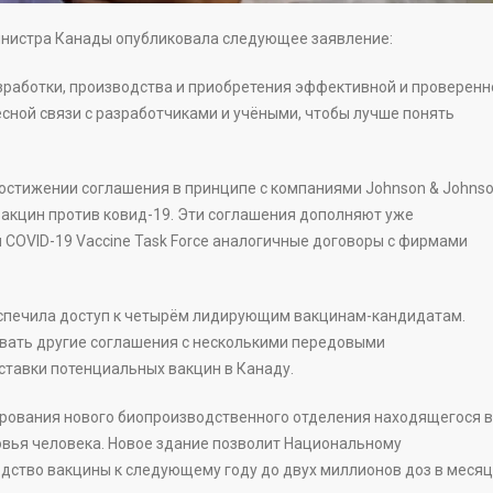
инистра Канады опубликовала следующее заявление:
зработки, производства и приобретения эффективной и проверенн
есной связи с разработчиками и учёными, чтобы лучше понять
стижении соглашения в принципе с компаниями Johnson & Johns
вакцин против ковид-19. Эти соглашения дополняют уже
COVID-19 Vaccine Task Force аналогичные договоры с фирмами
еспечила доступ к четырём лидирующим вакцинам-кандидатам.
вать другие соглашения с несколькими передовыми
тавки потенциальных вакцин в Канаду.
рования нового биопроизводственного отделения находящегося в
вья человека. Новое здание позволит Национальному
дство вакцины к следующему году до двух миллионов доз в месяц