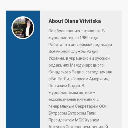
About Olena Vitvitska
По образованию – филолог. В
журналистике с 1989 года.
Работала в английской редакции
Всемирной Службы Радио
Украина, в украинской и русской
редакциях Международного
Канадского Радио, сотрудничала
с Би-Би-Си, «Голосом Америки»,
Польским Радио. В
журналистском активе –
эксклюзивные интервью с
генеральным Секретарём ООН
Бутросом Бутросом Гали,
Президентом МОК Хуаном
Антонио Самаранчем, певицей