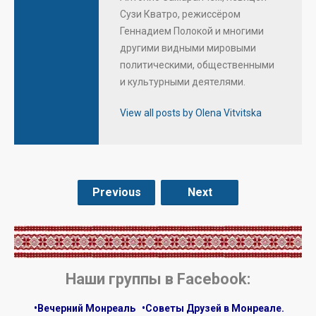
Сузи Кватро, режиссёром
Геннадием Полокой и многими
другими видными мировыми
политическими, общественными
и культурными деятелями.
View all posts by Olena Vitvitska
Previous
Next
.
Наши группы в Facebook:
•Вечерний Монреаль
•Советы Друзей в Монреале.