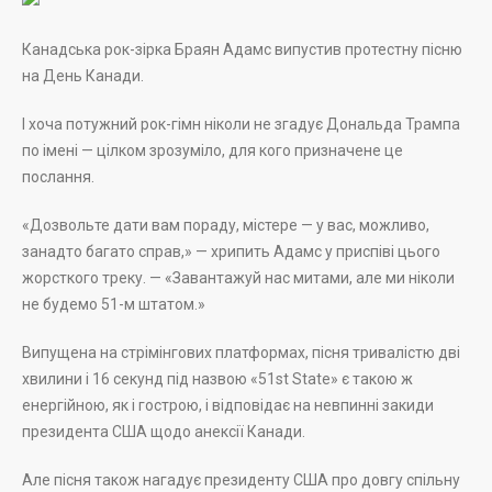
Канадська рок-зірка Браян Адамс випустив протестну пісню
на День Канади.
І хоча потужний рок-гімн ніколи не згадує Дональда Трампа
по імені — цілком зрозуміло, для кого призначене це
послання.
«Дозвольте дати вам пораду, містере — у вас, можливо,
занадто багато справ,» — хрипить Адамс у приспіві цього
жорсткого треку. — «Завантажуй нас митами, але ми ніколи
не будемо 51-м штатом.»
Випущена на стрімінгових платформах, пісня тривалістю дві
хвилини і 16 секунд під назвою «51st State» є такою ж
енергійною, як і гострою, і відповідає на невпинні закиди
президента США щодо анексії Канади.
Але пісня також нагадує президенту США про довгу спільну