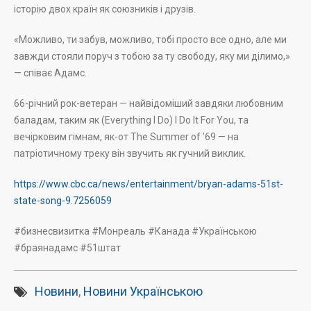
історію двох країн як союзників і друзів.
«Можливо, ти забув, можливо, тобі просто все одно, але ми
завжди стояли поруч з тобою за ту свободу, яку ми ділимо,»
— співає Адамс.
66-річний рок-ветеран — найвідоміший завдяки любовним
баладам, таким як (Everything I Do) I Do It For You, та
вечірковим гімнам, як-от The Summer of ’69 — на
патріотичному треку він звучить як гучний виклик.
https://www.cbc.ca/news/entertainment/bryan-adams-51st-
state-song-9.7256059
#бизнесвизитка #Монреаль #Канада #Українською
#браянадамс #51штат
Новини
,
Новини Українською