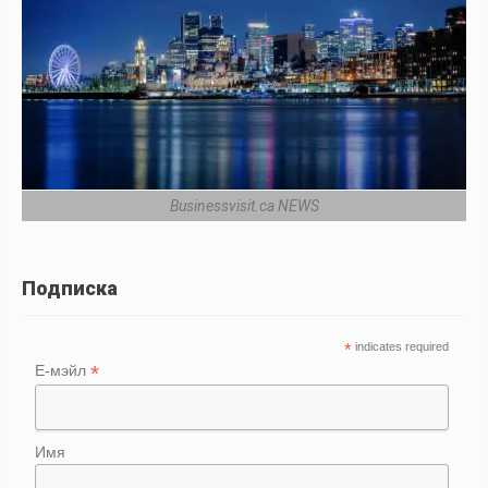
Businessvisit.ca NEWS
Подписка
*
indicates required
*
Е-мэйл
Имя