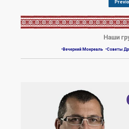
Previ
.
Наши гр
•Вечерний Монреаль
•Советы Др