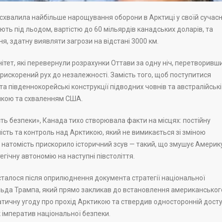
схвалила найбільше нарощування оборони в Арктиці у своїй сучасн
ють під льодом, вартістю до 60 мільярдів канадських доларів, та
я, здатну виявляти загрози на відстані 3000 км.
ітет, які перевернули розрахунки Оттави за одну ніч, перетворивш
искорений рух до незалежності. Замість того, щоб поступитися
а південнокорейські конструкції підводних човнів та австралійські
тикою та схваленням США.
ть безпеки», Канада тихо створювала факти на місцях: постійну
ість та контроль над Арктикою, який не вимикається зі зміною
, натомість прискорило історичний зсув — такий, що змушує Америк
егічну автономію на наступні півстоліття.
сталося після оприлюднення документа стратегії національної
льда Трампа, який прямо закликав до встановлення американськог
атичну угоду про прохід Арктикою та ствердив односторонній дост
к імператив національної безпеки.