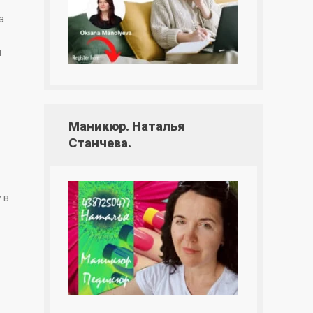
a
я
Маникюр. Наталья
Станчева.
 в