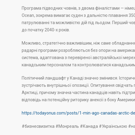
Програма підводних човнів, з двома фіналістами — нім
Ocean, зокрема вимагає суден з дальністю плавання 3
патрулюванні та можливістю дій під льодом. Перший чо
до початку 2040-х років.
Можливо, стратегічно важливішим, ніж саме обладнання,
радарні програми розробляються без опори на американс
система, адаптована з перевіреної австралійської мереж
канадським персоналом та контролюватися канадськи
Політичний ландшафт у Канаді значно змінився. Історич
зустрічають внутрішньої опозиції. Опитування свідчать
Арктиці, причому значна частина канадців навіть підтри
відповідь на потенційну риторику анексії з боку Америки
https://todayonus.com/posts/1-min-ago-canadas-arctic-d
#бизнесвизитка #Монреаль #Канада #Українською #н