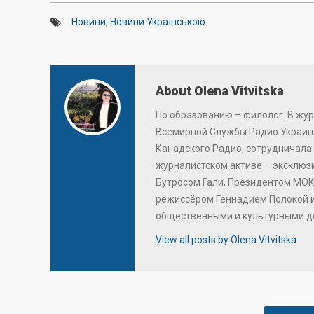
Новини
,
Новини Українською
About Olena Vitvitska
По образованию – филолог. В жур
Всемирной Службы Радио Украина
Канадского Радио, сотрудничала 
журналистском активе – эксклю
Бутросом Гали, Президентом МОК
режиссёром Геннадием Полокой 
общественными и культурными д
View all posts by Olena Vitvitska