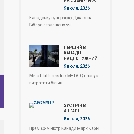
НА СЦЕНІ ФІФА.
9 июля, 2026
Канадську суперзірку Джастіна
Бібера оголошено уч
ПЕРШИЙ В
КАНАДІ І
НАДПОТУЖНИЙ.
9 июля, 2026
Meta Platforms Inc. META-Q планує
витратити більш
ЗУСТРІЧ В
АНКАРІ.
8 июля, 2026
Прем'єр-міністр Канади Марк Карні