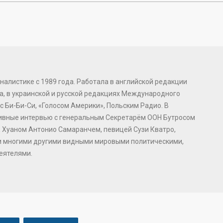
налистике с 1989 года. Работала в английской редакции
, в украинской и русской редакциях Международного
с Би-Би-Си, «Голосом Америки», Польским Радио. В
зивные интервью с генеральным Секретарём ООН Бутросом
 Хуаном Антонио Самаранчем, певицей Сузи Кватро,
и многими другими видными мировыми политическими,
еятелями.