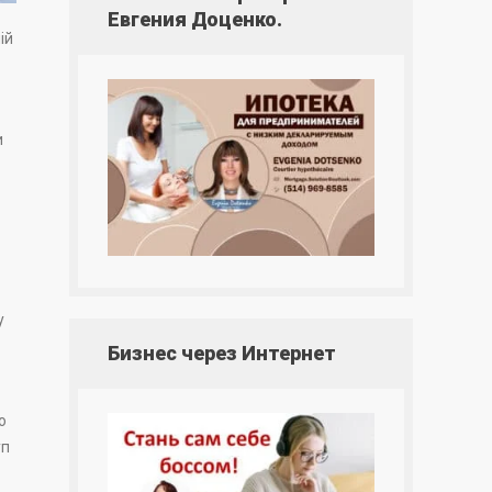
Евгения Доценко.
ій
и
у
Бизнес через Интернет
о
уп