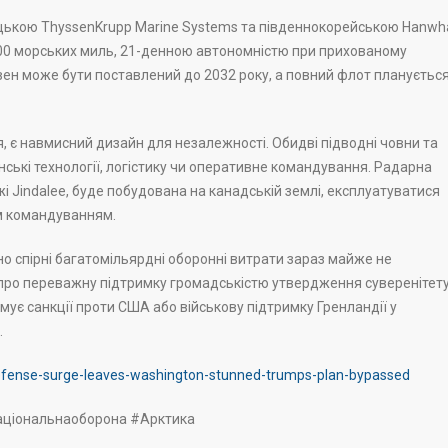
ецькою ThyssenKrupp Marine Systems та південнокорейською Hanwh
500 морських миль, 21-денною автономністю при прихованому
вен може бути поставлений до 2032 року, а повний флот плануєтьс
 є навмисний дизайн для незалежності. Обидві підводні човни та
ькі технології, логістику чи оперативне командування. Радарна
і Jindalee, буде побудована на канадській землі, експлуатуватися
м командуванням.
но спірні багатомільярдні оборонні витрати зараз майже не
 про переважну підтримку громадськістю утвердження суверенітету
мує санкції проти США або військову підтримку Гренландії у
.
efense-surge-leaves-washington-stunned-trumps-plan-bypassed
аціональнаоборона #Арктика