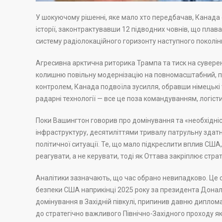
У шокуючому рішенні, яке мало хто передбачав, Канада 
історії, законтрактувавши 12 підводних човнів, що плава
систему радіолокаційного горизонту наступного поколінн
Агресивна арктична риторика Трампа та тиск на суверен
колишню повільну модернізацію на повномасштабний, пр
контролем, Канада подвоїла зусилля, обравши німецькі т
радарні технології — все це поза командуванням, логіс
Поки Вашингтон говорив про домінування та «необхідніс
інфраструктуру, десятиліттями тривалу патрульну здатн
політичної ситуації. Те, що мало підкреслити вплив США
реагувати, а не керувати, тоді як Оттава закріплює страт
Аналітики зазначають, що час обрано невипадково. Це 
безпеки США наприкінці 2025 року за президента Дона
домінування в Західній півкулі, припинив давню диплом
до стратегічно важливого Північно-Західного проходу я