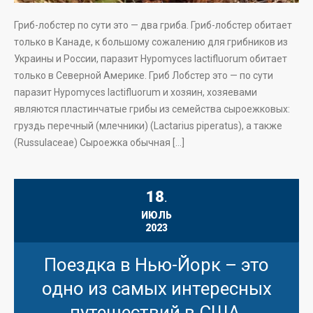
Гриб-лобстер по сути это — два гриба. Гриб-лобстер обитает
только в Канаде, к большому сожалению для грибников из
Украины и России, паразит Hypomyces lactifluorum обитает
только в Северной Америке. Гриб Лобстер это — по сути
паразит Hypomyces lactifluorum и хозяин, хозяевами
являются пластинчатые грибы из семейства сыроежковых:
груздь перечный (млечники) (Lactarius piperatus), а также
(Russulaceae) Сыроежка обычная […]
18
.
ИЮЛЬ
2023
Поездка в Нью-Йорк – это
одно из самых интересных
путешествий в США.