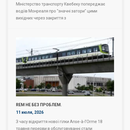
Міністерство транспорту Квебеку попереджає
водіїв Монреаля про "значні затори" цими
вихідних через закриття з
REM НЕ БЕЗ ПРОБЛЕМ.
11 июля, 2026
З часу відкриття нової гілки Anse-à-l’Orme 18
травня перерви в обслуговуванні стали