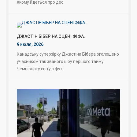
якому йдеться про дес
ДЖАСТІН БІБЕР НА СЦЕНІ ФІФА.
9 июля, 2026
Канадську суперзірку Джастіна Бібера оголошено
учасником так званого шоу першого тайму
Чемпіонату світу з фут