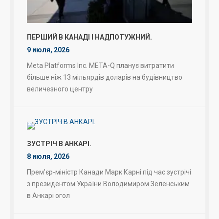
ПЕРШИЙ В КАНАДІ І НАДПОТУЖНИЙ.
9 июля, 2026
Meta Platforms Inc. META-Q планує витратити
більше ніж 13 мільярдів доларів на будівництво
величезного центру
ЗУСТРІЧ В АНКАРІ.
8 июля, 2026
Прем'єр-міністр Канади Марк Карні під час зустрічі
з президентом України Володимиром Зеленським
в Анкарі огол