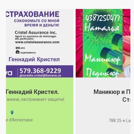
Маникюр и Педикюр. Наталья
Маникюр и педикюр аппаратный и классический для
Станчева.
женщин и мужчин!!!! Цена на маникюр: 25-40 CAD
Наращивание 45CAD Цена на педикюр: 40-50 CAD
Принимаю в уютном кабинете в Lachine QC H8S 3X8.
788 25-e Lachine QC H8S 3X8
Стерильность гарантирую. Телефон для
связи+14387250477