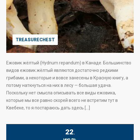
TREASURECHEST
Ежовик жёлтый (Hydnum repandum) в Канаде. Большинство
видов ежовик жёлтый являются достаточно редкими
грибами, а некоторые и вовсе занесены в Красную книгу, а
потому наткнуться на них в лесу — большая удача.
Поскольку нет смысла описывать все виды ежовика,
которые мы все равно скорей всего не встретим тут в
Квебеке, то я постараюсь дать здесь […]
22
.