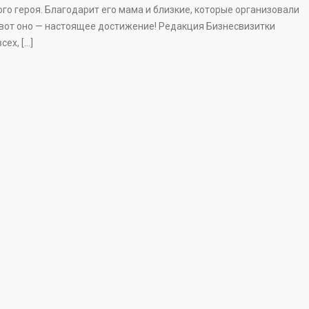
ого героя. Благодарит его мама и близкие, которые организовали
И вот оно — настоящее достижение! Редакция Бизнесвизитки
ех, […]