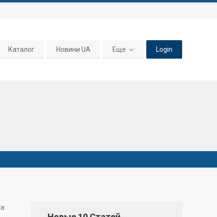
Каталог
Новини UA
Еще
Login
та
Новые 10 Статей