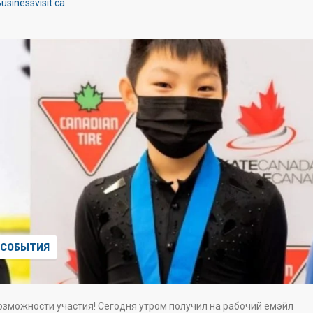
usinessvisit.ca
СОБЫТИЯ
озможности участия! Сегодня утром получил на рабочий емэйл