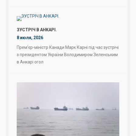
ЗУСТРІЧ В АНКАРІ.
8 июля, 2026
Прем'єр-міністр Канади Марк Карні під час зустрічі
з президентом України Володимиром Зеленським
в Анкарі огол