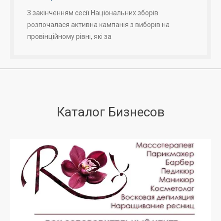
З закінченням сесії Національних зборів
розпочалася активна кампанія з виборів на
провінційному рівні, які за
Каталог Бизнесов