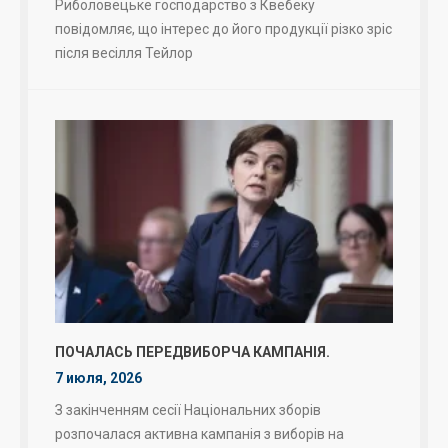
Риболовецьке господарство з Квебеку
повідомляє, що інтерес до його продукції різко зріс
після весілля Тейлор
ПОЧАЛАСЬ ПЕРЕДВИБОРЧА КАМПАНІЯ.
7 июля, 2026
З закінченням сесії Національних зборів
розпочалася активна кампанія з виборів на