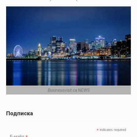
Businessvisit.ca NEWS
Подписка
*
indicates required
Е-мэйл