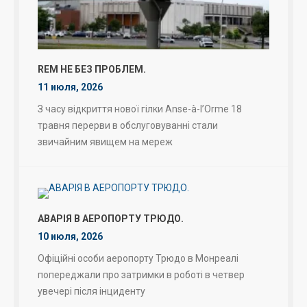
REM НЕ БЕЗ ПРОБЛЕМ.
11 июля, 2026
З часу відкриття нової гілки Anse-à-l’Orme 18
травня перерви в обслуговуванні стали
звичайним явищем на мереж
АВАРІЯ В АЕРОПОРТУ ТРЮДО.
10 июля, 2026
Офіційні особи аеропорту Трюдо в Монреалі
попереджали про затримки в роботі в четвер
увечері після інциденту