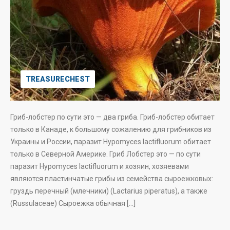
TREASURECHEST
Гриб-лобстер по сути это — два гриба. Гриб-лобстер обитает
только в Канаде, к большому сожалению для грибников из
Украины и России, паразит Hypomyces lactifluorum обитает
только в Северной Америке. Гриб Лобстер это — по сути
паразит Hypomyces lactifluorum и хозяин, хозяевами
являются пластинчатые грибы из семейства сыроежковых:
груздь перечный (млечники) (Lactarius piperatus), а также
(Russulaceae) Сыроежка обычная […]