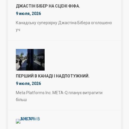
ДЖАСТІН БІБЕР НА СЦЕНІ ФІФА.
9 июля, 2026
Канадську суперзірку Джастіна Бібера оголошено
уч
ПЕРШИЙ В КАНАДІ І НАДПОТУЖНИЙ.
9 июля, 2026
Meta Platforms Inc. META-Q планує витратити
більш