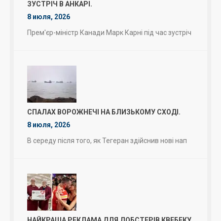
ЗУСТРІЧ В АНКАРІ.
8 июля, 2026
Прем'єр-міністр Канади Марк Карні під час зустріч
СПАЛАХ ВОРОЖНЕЧІ НА БЛИЗЬКОМУ СХОДІ.
8 июля, 2026
В середу після того, як Тегеран здійснив нові нап
НАЙКРАЩА РЕКЛАМА ДЛЯ ЛОБСТЕРІВ КВЕБЕКУ.