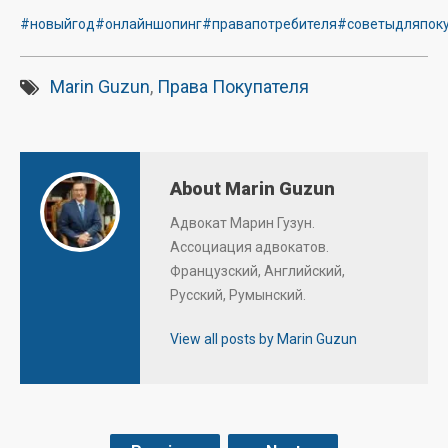
#новыйгод
#онлайншопинг
#правапотребителя
#советыдляпок
Marin Guzun
,
Права Покупателя
About Marin Guzun
Адвокат Марин Гузун.
Ассоциация адвокатов.
Французский, Английский,
Русский, Румынский.
View all posts by Marin Guzun