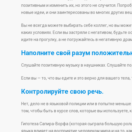
позитивным и изменить их, но этого не случится. Попро
новые идеи, и они заинтересованы во многих других ве
Вы не всегда можете выбирать себе коллег, но вы может
каких условиях. Если вы застряли с негативом, будьте 
идите на прогулку, а не погружайтесь в негативную драм
Наполните свой разум положитель
Слушайте позитивную музыку в наушниках. Слушайте п
Если вы — то, что вы едите и это верно для вашего тела, 
Контролируйте свою речь.
Нет, дело не в языковой полиции или в попытке меньше 
том, чтобы быть в курсе слов, которые вы используете, 
Гипотеза Сапира-Ворфа (которая сыграла большую роль
языка влияет на восприятие человеком мира и на то, к