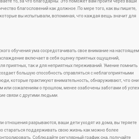
ваете то, за что благодарны. Это поможет вам пройти через ваши
ество благословений как должное. По мере того, как вы пишете,
 которые вы испытывали, вспоминая, что каждая вещь значит для
еского обучения ума сосредотачивать свое внимание на настоящем
 наслаждение включает в себя оценку приятных ощущений,
для приятных, так и для неприятных переживаний. Умение помнить
 создает большую способность справляться с неблагоприятными
люди, которые практикуют внимательность, обнаруживают, что они
 или сожалениям о прошлом, менее озабочены заботами об успе
ие связи с другими людьми.
и отношения разрываются, ваши дети уходят из дома, вы теряете
но стараться поддерживать свою жизнь как можно более
контролировать. Соблюдайте регулярный график сна, получайте