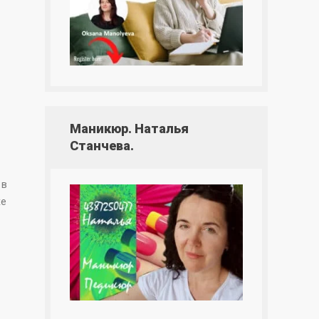
Маникюр. Наталья
Станчева.
 в
хе