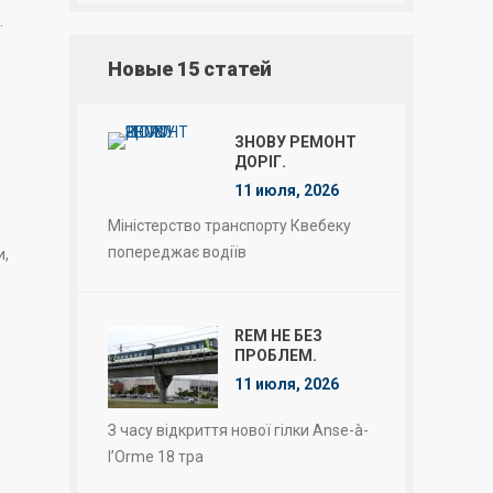
.
Новые 15 статей
ЗНОВУ РЕМОНТ
ДОРІГ.
11 июля, 2026
Міністерство транспорту Квебеку
попереджає водіїв
и,
REM НЕ БЕЗ
ПРОБЛЕМ.
11 июля, 2026
З часу відкриття нової гілки Anse-à-
l’Orme 18 тра