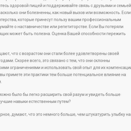
тесь здоровой пищей и поддерживайте связь с друзьями и семьей
асколько они болезненны, как новый вызов или возможность. Если
онтерства, которые принесут пользу вашим профессиональным
думайте о наставничестве или репетиторстве. Если Вы потеряли
бящих может быть полезна. Оценка Вашей способности пережить
щают, что с возрастом они стали более удовлетворены своей
дами. Скорее всего, это связано с тем, что они склонны
ими ограничениями и использовать свой опыт для их компенсаци
 вы примете эти практики тем больше потенциальное влияние на
.
можно было бы легко расширить свой разум и увидеть больше
 лучшие навыки естественным путем?
рное, думают, что это немного больше, чем штукатурить улыбку на