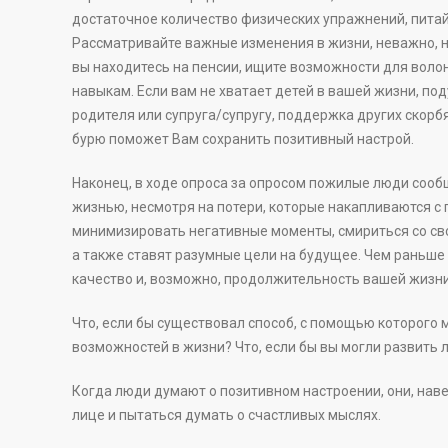
достаточное количество физических упражнений, питай
Рассматривайте важные изменения в жизни, неважно, н
вы находитесь на пенсии, ищите возможности для вол
навыкам. Если вам не хватает детей в вашей жизни, по
родителя или супруга/супругу, поддержка других скор
бурю поможет Вам сохранить позитивный настрой.
Наконец, в ходе опроса за опросом пожилые люди сооб
жизнью, несмотря на потери, которые накапливаются с го
минимизировать негативные моменты, смириться со сво
а также ставят разумные цели на будущее. Чем раньше
качество и, возможно, продолжительность вашей жизни
Что, если бы существовал способ, с помощью которого 
возможностей в жизни? Что, если бы вы могли развить
Когда люди думают о позитивном настроении, они, наве
лице и пытаться думать о счастливых мыслях.