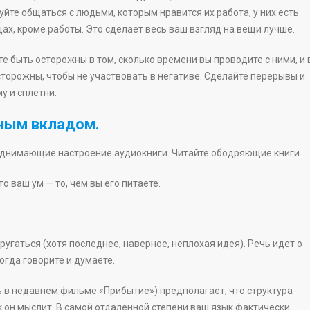
буйте общаться с людьми, которым нравится их работа, у них есть
щах, кроме работы. Это сделает весь ваш взгляд на вещи лучше.
е быть осторожны в том, сколько времени вы проводите с ними, и 
осторожны, чтобы не участвовать в негативе. Сделайте перерывы и
у и сплетни.
ным вкладом.
однимающие настроение аудиокниги. Читайте ободряющие книги.
то ваш ум — то, чем вы его питаете.
ругаться (хотя последнее, наверное, неплохая идея). Речь идет о
когда говорите и думаете.
 в недавнем фильме «Прибытие») предполагает, что структура
ак он мыслит. В самой отдаленной степени ваш язык фактически