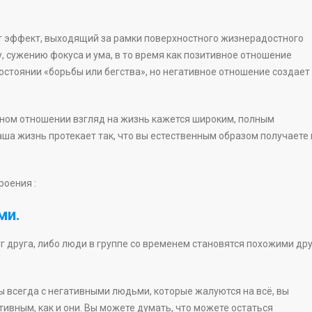
еет эффект, выходящий за рамки поверхностного жизнерадостного
, сужению фокуса и ума, в то время как позитивное отношение
остоянии «борьбы или бегства», но негативное отношение создает
вном отношении взгляд на жизнь кажется широким, полным
аша жизнь протекает так, что вы естественным образом получаете 
роения :
ми.
 друга, либо люди в группе со временем становятся похожими дру
вы всегда с негативными людьми, которые жалуются на всё, вы
тивным, как и они. Вы можете думать, что можете остаться