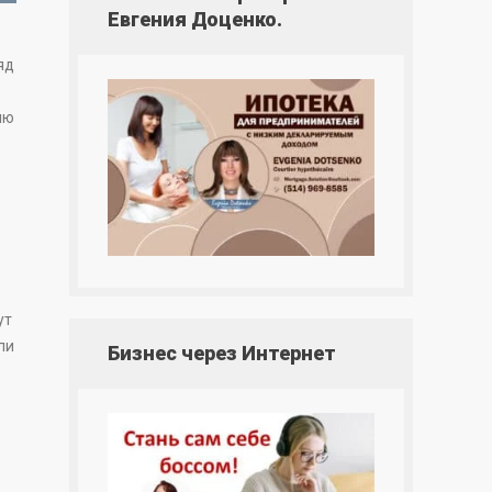
Евгения Доценко.
яд
ию
ут
ли
Бизнес через Интернет