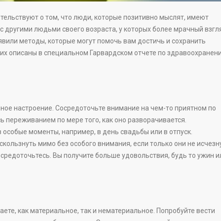
ельствуют о том, что люди, которые позитивно мыслят, имеют
с другими людьми своего возраста, у которых более мрачный взгл
явили методы, которые могут помочь вам достичь и сохранить
них описаны в специальном Гарвардском отчете по здравоохранен
ное настроение. Сосредоточьте внимание на чем-то приятном по
сь переживанием по мере того, как оно разворачивается.
особые моменты, например, в день свадьбы или в отпуск.
скользнуть мимо без особого внимания, если только они не исчезн
средоточьтесь. Вы получите больше удовольствия, будь то ужин и
аете, как материальное, так и нематериальное. Попробуйте вести