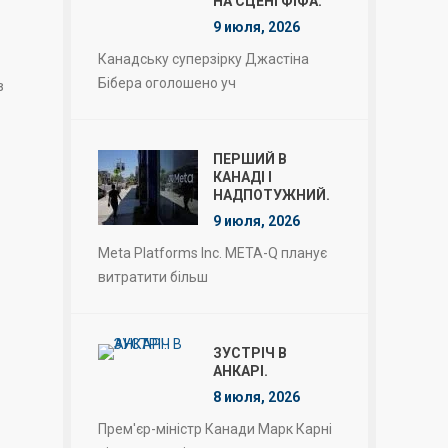
НА СЦЕНІ ФІФА.
9 июля, 2026
Канадську суперзірку Джастіна
Бібера оголошено уч
в
ПЕРШИЙ В
КАНАДІ І
НАДПОТУЖНИЙ.
9 июля, 2026
Meta Platforms Inc. META-Q планує
витратити більш
ЗУСТРІЧ В
АНКАРІ.
8 июля, 2026
Прем'єр-міністр Канади Марк Карні