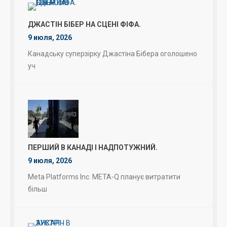
ДЖАСТІН БІБЕР НА СЦЕНІ ФІФА.
9 июля, 2026
Канадську суперзірку Джастіна Бібера оголошено
уч
ПЕРШИЙ В КАНАДІ І НАДПОТУЖНИЙ.
9 июля, 2026
Meta Platforms Inc. META-Q планує витратити
більш