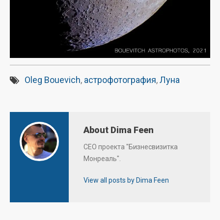
Oleg Bouevich
,
астрофотография
,
Луна
About Dima Feen
CEO проекта "Бизнесвизитка
Монреаль".
View all posts by Dima Feen