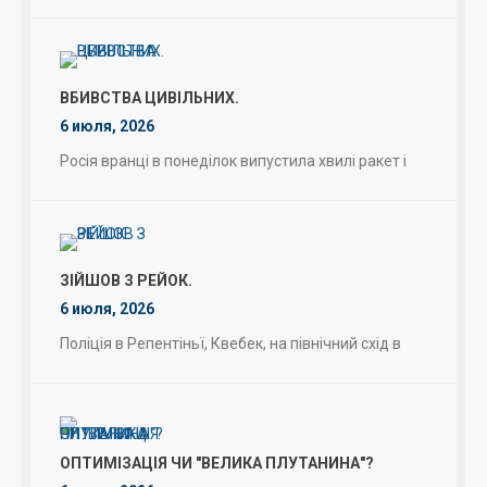
ВБИВСТВА ЦИВІЛЬНИХ.
6 июля, 2026
Росія вранці в понеділок випустила хвилі ракет і
ЗІЙШОВ З РЕЙОК.
6 июля, 2026
Поліція в Репентіньї, Квебек, на північний схід в
ОПТИМІЗАЦІЯ ЧИ "ВЕЛИКА ПЛУТАНИНА"?