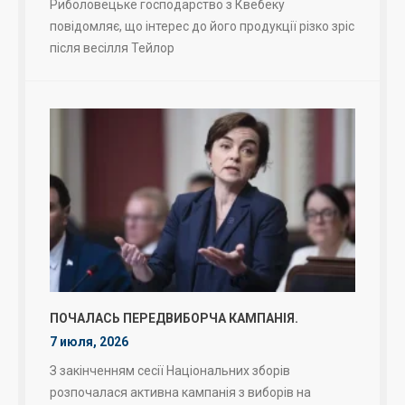
Риболовецьке господарство з Квебеку
повідомляє, що інтерес до його продукції різко зріс
після весілля Тейлор
ПОЧАЛАСЬ ПЕРЕДВИБОРЧА КАМПАНІЯ.
7 июля, 2026
З закінченням сесії Національних зборів
розпочалася активна кампанія з виборів на