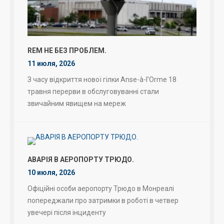
REM НЕ БЕЗ ПРОБЛЕМ.
11 июля, 2026
З часу відкриття нової гілки Anse-à-l’Orme 18
травня перерви в обслуговуванні стали
звичайним явищем на мереж
АВАРІЯ В АЕРОПОРТУ ТРЮДО.
10 июля, 2026
Офіційні особи аеропорту Трюдо в Монреалі
попереджали про затримки в роботі в четвер
увечері після інциденту