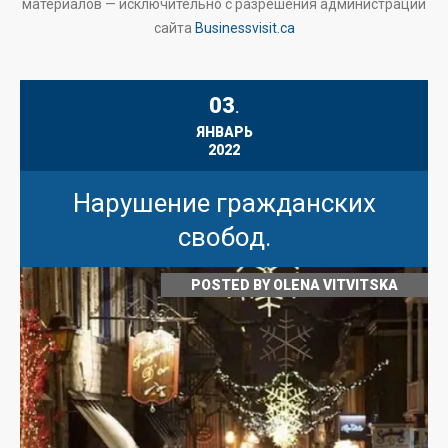
материалов — исключительно с разрешения администрации
сайта
Businessvisit.ca
03
.
ЯНВАРЬ
2022
Нарушение гражданских
свобод.
POSTED BY
OLENA VITVITSKA