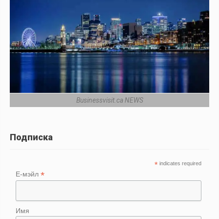
Businessvisit.ca NEWS
Подписка
*
indicates required
*
Е-мэйл
Имя