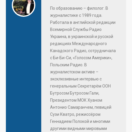
По образованию – филолог. В
журналистике с 1989 года.
Работала в английской редакции
Всемирной Службы Радио
Украина, в украинской и русской
редакциях Международного
Канадского Радио, сотрудничала
с Би-Би-Си, «Голосом Америки»,
Польским Радио. В
журналистском активе –
эксклюзивные интервью с
генеральным Секретарём ООН
Бутросом Бутросом Гали,
Президентом МОК Хуаном
Антонио Самаранчем, певицей
Сузи Кватро, режиссёром
Геннадием Полокой и многими
другими видными мировыми