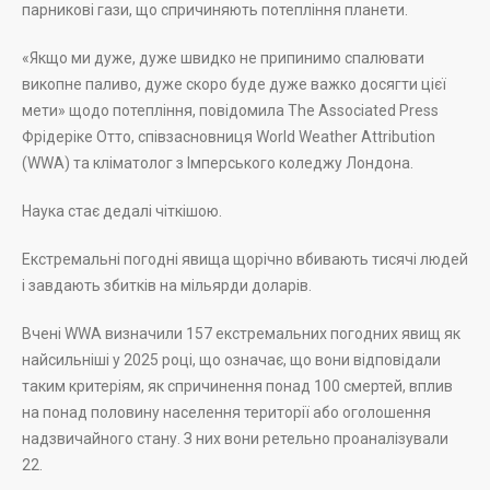
парникові гази, що спричиняють потепління планети.
«Якщо ми дуже, дуже швидко не припинимо спалювати
викопне паливо, дуже скоро буде дуже важко досягти цієї
мети» щодо потепління, повідомила The Associated Press
Фрідеріке Отто, співзасновниця World Weather Attribution
(WWA) та кліматолог з Імперського коледжу Лондона.
Наука стає дедалі чіткішою.
Екстремальні погодні явища щорічно вбивають тисячі людей
і завдають збитків на мільярди доларів.
Вчені WWA визначили 157 екстремальних погодних явищ як
найсильніші у 2025 році, що означає, що вони відповідали
таким критеріям, як спричинення понад 100 смертей, вплив
на понад половину населення території або оголошення
надзвичайного стану. З них вони ретельно проаналізували
22.