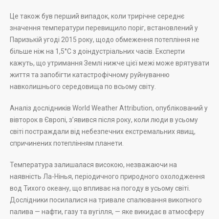
Це також був перший випадок, коли трирічне середнє
значення температури перевищило поріг, встановлений у
Паризькій угоді 2015 року, щодо обмеження потепління не
більше ніж на 1,5°C з доіндустріальних часів. Експерти
кажуть, що утримання Землі нижче цієї межі може врятувати
життя та запобігти катастрофічному руйнуванню
навколишнього середовища по всьому світу.
Аналіз дослідників World Weather Attribution, опублікований у
вівторок в Європі, з’явився після року, коли люди в усьому
світі постраждали від небезпечних екстремальних явищ,
спричинених потеплінням планети.
Температура залишалася високою, незважаючи на
наявність Ла-Нінья, періодичного природного охолодження
вод Тихого океану, що впливає на погоду в усьому світі.
Дослідники посилалися на тривале спалювання викопного
палива — нафти, газу та вугілля, — яке викидає в атмосферу