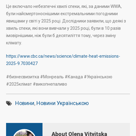
Це включало небезпечні хвилі спеки, які, за даними WWA,
були найсмертоноснішими екстремальними погодними
явищами у світі у 2025 році. Дослідники заявили, що деякі з
хвиль спеки, які вони вивчали у 2025 році, були в 10 разів
імовірнішими, ніж були б десятиліття тому, через зміну
клімату.
https://www.cbc.ca/news/science/climate-heat-emissions-
2025-9.7030427
#бизнесвизитка #Монреаль #Канада #Українською
#2025клімат #викопнепаливо
Новини
,
Новини Українською
About Olena Vitvitska