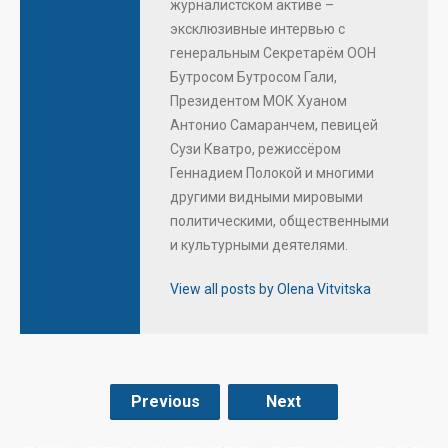
журналистском активе –
эксклюзивные интервью с
генеральным Секретарём ООН
Бутросом Бутросом Гали,
Президентом МОК Хуаном
Антонио Самаранчем, певицей
Сузи Кватро, режиссёром
Геннадием Полокой и многими
другими видными мировыми
политическими, общественными
и культурными деятелями.
View all posts by Olena Vitvitska
Previous
Next