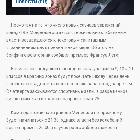
НОВОСТИ (RU)
Несмотря на то, что число новых случаев заражений
ковид-19 в Монреале остаётся относительно стабильным,
власти возвращаются к некоторым санитарным
ограничениям как к превентивной мере. Об этом на
брифинге во вторник сообщил премьер Франсуа Лего.
Начиная со следующего понедельника учащиеся 9, 10 и 11
классов в красных зонах будут посещать школу через день,
а внеклассная деятельность вновь оказалась под запретом.
С четверга закрываются спортивные залы, а разрешённое
число прихожан в храмах возвращается к 25.
Комендантский час в районе Монреаля по-прежнему
будет начинаться с 21:30, однако власти без колебаний
вернут время к 20:00 в случае роста заболеваемости.