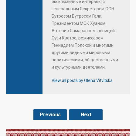
эксклюзивные интервью с
генеральным Секретарём ООН
Бутросом Бутросом Гали,
Президентом МОК Хуаном
Антонио Самаранчем, певицей
Сузи Кватро, режиссёром
Геннадием Полокой и многими
другими видными мировыми
политическими, общественными
и культурными деятелями.
View all posts by Olena Vitvitska
Previous
Next
.