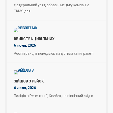
Федеральний уряд обрав німецьку компанію
TKMS для
ВБИВСТВА ЦИВІЛЬНИХ.
6 июля, 2026
Росія вранці в понеділок випустила хвилі ракет і
ЗІЙШОВ З РЕЙОК.
6 июля, 2026
Поліція в Репентіньї, Квебек, на північний схід в