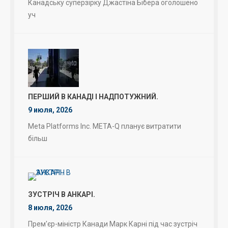
Канадську суперзірку Джастіна Бібера оголошено
уч
ПЕРШИЙ В КАНАДІ І НАДПОТУЖНИЙ.
9 июля, 2026
Meta Platforms Inc. META-Q планує витратити
більш
ЗУСТРІЧ В АНКАРІ.
8 июля, 2026
Прем'єр-міністр Канади Марк Карні під час зустріч