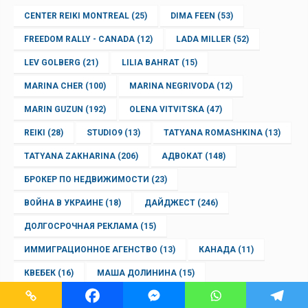
CENTER REIKI MONTREAL
(25)
DIMA FEEN
(53)
FREEDOM RALLY - CANADA
(12)
LADA MILLER
(52)
LEV GOLBERG
(21)
LILIA BAHRAT
(15)
MARINA CHER
(100)
MARINA NEGRIVODA
(12)
MARIN GUZUN
(192)
OLENA VITVITSKA
(47)
REIKI
(28)
STUDIO9
(13)
TATYANA ROMASHKINA
(13)
TATYANA ZAKHARINA
(206)
АДВОКАТ
(148)
БРОКЕР ПО НЕДВИЖИМОСТИ
(23)
ВОЙНА В УКРАИНЕ
(18)
ДАЙДЖЕСТ
(246)
ДОЛГОСРОЧНАЯ РЕКЛАМА
(15)
ИММИГРАЦИОННОЕ АГЕНСТВО
(13)
КАНАДА
(11)
КВЕБЕК
(16)
МАША ДОЛИНИНА
(15)
НАВІНЫПАБЕЛАРУСКУ
(23)