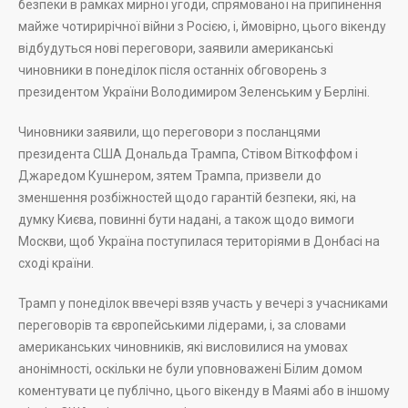
безпеки в рамках мирної угоди, спрямованої на припинення
майже чотирирічної війни з Росією, і, ймовірно, цього вікенду
відбудуться нові переговори, заявили американські
чиновники в понеділок після останніх обговорень з
президентом України Володимиром Зеленським у Берліні.
Чиновники заявили, що переговори з посланцями
президента США Дональда Трампа, Стівом Віткоффом і
Джаредом Кушнером, зятем Трампа, призвели до
зменшення розбіжностей щодо гарантій безпеки, які, на
думку Києва, повинні бути надані, а також щодо вимоги
Москви, щоб Україна поступилася територіями в Донбасі на
сході країни.
Трамп у понеділок ввечері взяв участь у вечері з учасниками
переговорів та європейськими лідерами, і, за словами
американських чиновників, які висловилися на умовах
анонімності, оскільки не були уповноважені Білим домом
коментувати це публічно, цього вікенду в Маямі або в іншому