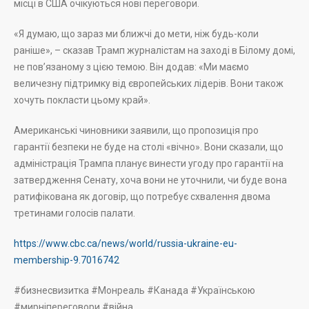
місці в США очікуються нові переговори.
«Я думаю, що зараз ми ближчі до мети, ніж будь-коли
раніше», – сказав Трамп журналістам на заході в Білому домі,
не пов’язаному з цією темою. Він додав: «Ми маємо
величезну підтримку від європейських лідерів. Вони також
хочуть покласти цьому край».
Американські чиновники заявили, що пропозиція про
гарантії безпеки не буде на столі «вічно». Вони сказали, що
адміністрація Трампа планує винести угоду про гарантії на
затвердження Сенату, хоча вони не уточнили, чи буде вона
ратифікована як договір, що потребує схвалення двома
третинами голосів палати.
https://www.cbc.ca/news/world/russia-ukraine-eu-
membership-9.7016742
#бизнесвизитка #Монреаль #Канада #Українською
#мирніпереговори #війна