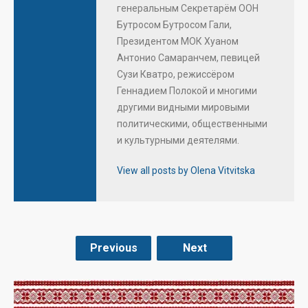
генеральным Секретарём ООН
Бутросом Бутросом Гали,
Президентом МОК Хуаном
Антонио Самаранчем, певицей
Сузи Кватро, режиссёром
Геннадием Полокой и многими
другими видными мировыми
политическими, общественными
и культурными деятелями.
View all posts by Olena Vitvitska
Previous
Next
.