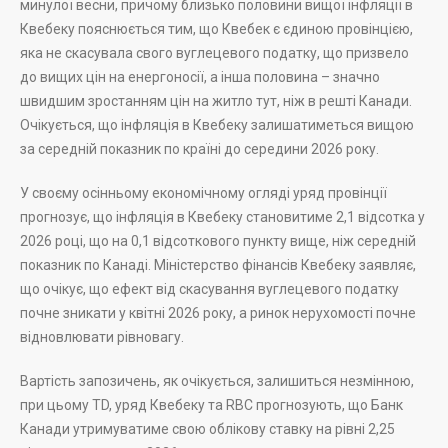
минулої весни, причому близько половини вищої інфляції в
Квебеку пояснюється тим, що Квебек є єдиною провінцією,
яка не скасувала свого вуглецевого податку, що призвело
до вищих цін на енергоносії, а інша половина – значно
швидшим зростанням цін на житло тут, ніж в решті Канади.
Очікується, що інфляція в Квебеку залишатиметься вищою
за середній показник по країні до середини 2026 року.
У своєму осінньому економічному огляді уряд провінції
прогнозує, що інфляція в Квебеку становитиме 2,1 відсотка у
2026 році, що на 0,1 відсоткового пункту вище, ніж середній
показник по Канаді. Міністерство фінансів Квебеку заявляє,
що очікує, що ефект від скасування вуглецевого податку
почне зникати у квітні 2026 року, а ринок нерухомості почне
відновлювати рівновагу.
Вартість запозичень, як очікується, залишиться незмінною,
при цьому TD, уряд Квебеку та RBC прогнозують, що Банк
Канади утримуватиме свою облікову ставку на рівні 2,25