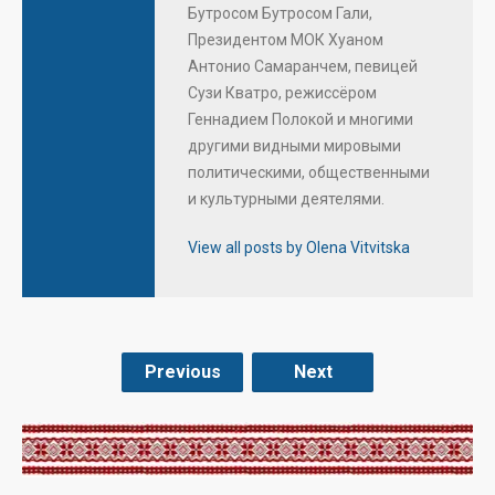
Бутросом Бутросом Гали,
Президентом МОК Хуаном
Антонио Самаранчем, певицей
Сузи Кватро, режиссёром
Геннадием Полокой и многими
другими видными мировыми
политическими, общественными
и культурными деятелями.
View all posts by Olena Vitvitska
Previous
Next
.