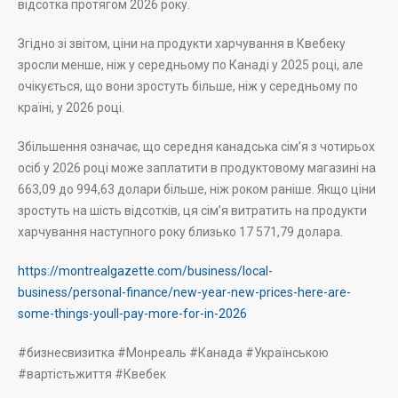
відсотка протягом 2026 року.
Згідно зі звітом, ціни на продукти харчування в Квебеку
зросли менше, ніж у середньому по Канаді у 2025 році, але
очікується, що вони зростуть більше, ніж у середньому по
країні, у 2026 році.
Збільшення означає, що середня канадська сім’я з чотирьох
осіб у 2026 році може заплатити в продуктовому магазині на
663,09 до 994,63 долари більше, ніж роком раніше. Якщо ціни
зростуть на шість відсотків, ця сім’я витратить на продукти
харчування наступного року близько 17 571,79 долара.
https://montrealgazette.com/business/local-
business/personal-finance/new-year-new-prices-here-are-
some-things-youll-pay-more-for-in-2026
#бизнесвизитка #Монреаль #Канада #Українською
#вартістьжиття #Квебек