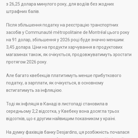
з 26,25 долара минулого року, для водіїв без жодних
штрафних балів.
Після збільшення податку на реєстрацію транспортних
засобів у Communauté métropolitaine de Montréal цього року
на 91 долар, збільшення у 2026 році буде значно меншим:
3,45 долара. Ціни на продукти харчування в продуктових
магазинах також, як очікується, продовжуватимуть зростати
протягом 2026 року.
Але багато квебекців платитимуть менше прибуткового
податку, а зарплати, як очікується, в основному
встигатимуть за інфляцією.
Тоді як інфляція в Канаді в листопаді становила в
середньому 2,2 відсотка, у Квебеку вона досягла трьох
відсотків, що є другим найвищим показником у країні.
На думку фахівців банку Desjardins, ця розбіжність почалася