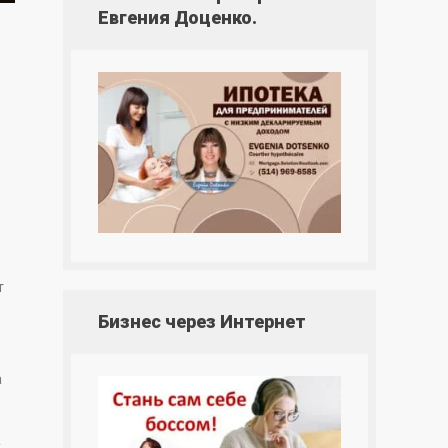
Евгения Доценко.
т
Бизнес через Интернет
а
х