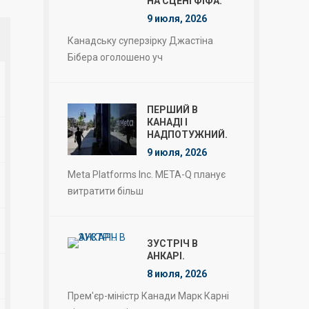
НА СЦЕНІ ФІФА.
9 июля, 2026
Канадську суперзірку Джастіна
Бібера оголошено уч
ПЕРШИЙ В
КАНАДІ І
НАДПОТУЖНИЙ.
9 июля, 2026
Meta Platforms Inc. META-Q планує
витратити більш
ЗУСТРІЧ В
АНКАРІ.
8 июля, 2026
Прем'єр-міністр Канади Марк Карні