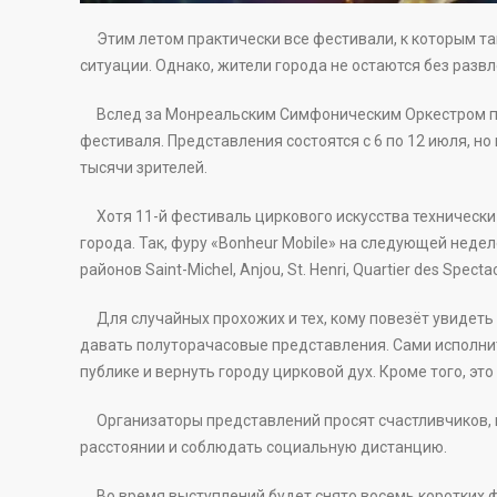
Этим летом практически все фестивали, к которым та
ситуации. Однако, жители города не остаются без разв
Вслед за Монреальским Симфоническим Оркестром по
фестиваля. Представления состоятся с 6 по 12 июля, но
тысячи зрителей.
Хотя 11-й фестиваль циркового искусства технически
города. Так, фуру «Bonheur Mobile» на следующей недел
районов Saint-Michel, Anjou, St. Henri, Quartier des Specta
Для случайных прохожих и тех, кому повезёт увидеть в
давать полуторачасовые представления. Сами исполните
публике и вернуть городу цирковой дух. Кроме того, это
Организаторы представлений просят счастливчиков, к
расстоянии и соблюдать социальную дистанцию.
Во время выступлений будет снято восемь коротких ф