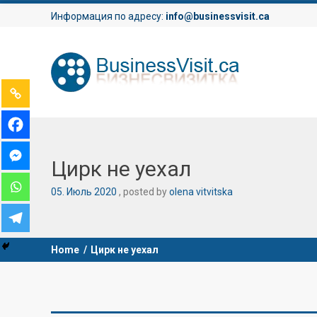
Информация по адресу:
info@businessvisit.ca
Цирк не уехал
05
.
Июль
2020
posted by
olena vitvitska
Home
/
Цирк не уехал