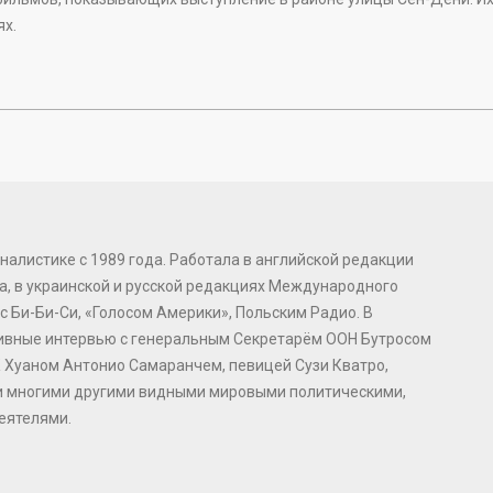
ях.
налистике с 1989 года. Работала в английской редакции
, в украинской и русской редакциях Международного
с Би-Би-Си, «Голосом Америки», Польским Радио. В
зивные интервью с генеральным Секретарём ООН Бутросом
 Хуаном Антонио Самаранчем, певицей Сузи Кватро,
и многими другими видными мировыми политическими,
еятелями.