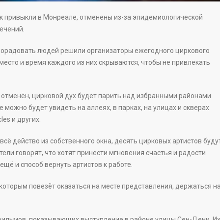
к привыкли в Монреале, отменены из-за эпидемиологической
лечений.
радовать людей решили организаторы ежегодного циркового
 место и время каждого из них скрываются, чтобы не привлекать
 отменён, цирковой дух будет парить над избранными районами
е можно будет увидеть на аллеях, в парках, на улицах и скверах
cles и других.
сё действо из собственного окна, десять цирковых артистов буду
ли говорят, что хотят принести мгновения счастья и радости
 ещё и способ вернуть артистов к работе.
оторым повезёт оказаться на месте представления, держаться н
ильмов, показывающих выступление в районе улицы Сен-Дени. И