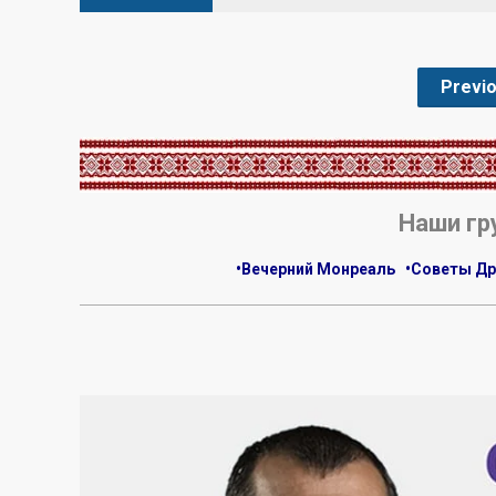
Previ
.
Наши гр
•Вечерний Монреаль
•Советы Др