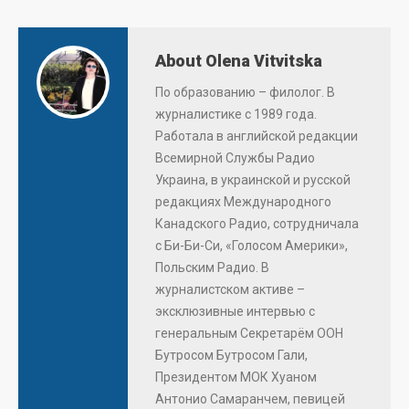
About Olena Vitvitska
По образованию – филолог. В
журналистике с 1989 года.
Работала в английской редакции
Всемирной Службы Радио
Украина, в украинской и русской
редакциях Международного
Канадского Радио, сотрудничала
с Би-Би-Си, «Голосом Америки»,
Польским Радио. В
журналистском активе –
эксклюзивные интервью с
генеральным Секретарём ООН
Бутросом Бутросом Гали,
Президентом МОК Хуаном
Антонио Самаранчем, певицей