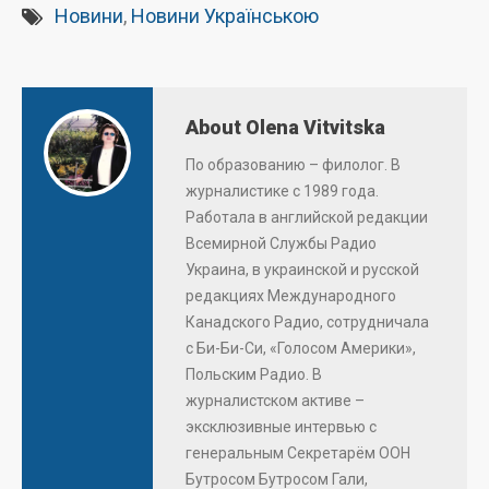
Новини
,
Новини Українською
About Olena Vitvitska
По образованию – филолог. В
журналистике с 1989 года.
Работала в английской редакции
Всемирной Службы Радио
Украина, в украинской и русской
редакциях Международного
Канадского Радио, сотрудничала
с Би-Би-Си, «Голосом Америки»,
Польским Радио. В
журналистском активе –
эксклюзивные интервью с
генеральным Секретарём ООН
Бутросом Бутросом Гали,