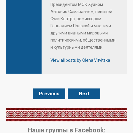
Президентом МОК Хуаном
Антонио Самаранчем, певицей
Сузи Кватро, режиссёром
Геннадием Полокой и многими
другими видными мировыми
политическими, общественными
и культурными деятелями.
View all posts by Olena Vitvitska
Previous
Next
.
Наши группы в Facebook: