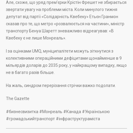
Але, схоже, що уряд прем’єрки Крістін Фрешет не збирається
звертати увагу на проблеми міста. Коли минулого тижня
депутат від партії «Солідарність Квебеку» Етьєн Гранмон
сказав про те, що метро «розвалюється на частини», міністр
транспорту Бенуа Шаретт зневажливо відреагував: «В
Квебеку є не лише Монреаль».
І за оцінками UMQ, муніципалітети можуть зіткнутися з
колективними операційними дефіцитами щонайменше в 9
мільярдів доларів до 2035 року, у найкращому випадку, якщо
не в багато разів більше.
На жаль, синдром перерізання стрічки важко подолати.
The Gazette
#бизнесвизитка #Монреаль #Канада #Українською
#громадськийтранспорт #інфраструктураміста