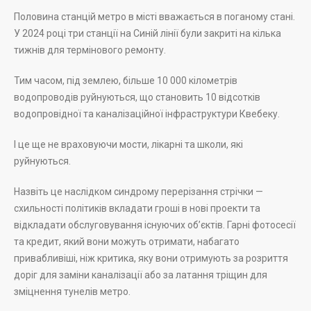
Половина станцій метро в місті вважається в поганому стані.
У 2024 році три станції на Синій лінії були закриті на кілька
тижнів для термінового ремонту.
Тим часом, під землею, більше 10 000 кілометрів
водопроводів руйнуються, що становить 10 відсотків
водопровідної та каналізаційної інфраструктури Квебеку.
І це ще не враховуючи мости, лікарні та школи, які
руйнуються.
Назвіть це наслідком синдрому перерізання стрічки —
схильності політиків вкладати гроші в нові проекти та
відкладати обслуговування існуючих об’єктів. Гарні фотосесії
та кредит, який вони можуть отримати, набагато
привабливіші, ніж критика, яку вони отримують за розриття
доріг для заміни каналізації або за латання тріщин для
зміцнення тунелів метро.