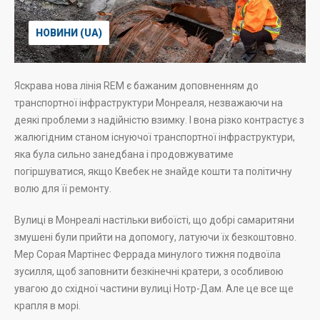
НОВИНИ (UA)
Яскрава нова лінія REM є бажаним доповненням до
транспортної інфраструктури Монреаля, незважаючи на
деякі проблеми з надійністю взимку. І вона різко контрастує з
жалюгідним станом існуючої транспортної інфраструктури,
яка була сильно занедбана і продовжуватиме
погіршуватися, якщо Квебек не знайде кошти та політичну
волю для її ремонту.
Вулиці в Монреалі настільки вибоїсті, що добрі самаритяни
змушені були прийти на допомогу, латуючи їх безкоштовно.
Мер Сорая Мартінес Феррада минулого тижня подвоїла
зусилля, щоб заповнити безкінечні кратери, з особливою
увагою до східної частини вулиці Нотр-Дам. Але це все ще
крапля в морі.