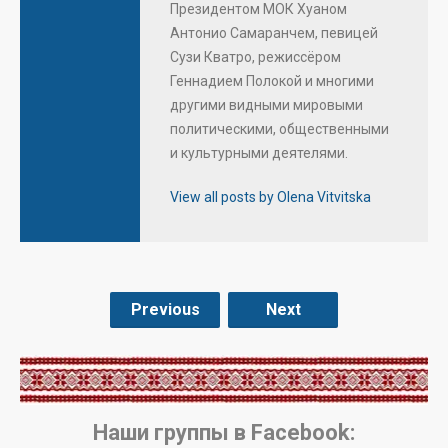
Президентом МОК Хуаном
Антонио Самаранчем, певицей
Сузи Кватро, режиссёром
Геннадием Полокой и многими
другими видными мировыми
политическими, общественными
и культурными деятелями.
View all posts by Olena Vitvitska
Previous
Next
.
Наши группы в Facebook: