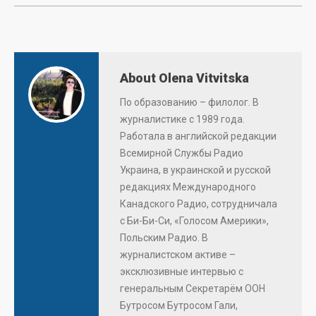
About Olena Vitvitska
По образованию – филолог. В
журналистике с 1989 года.
Работала в английской редакции
Всемирной Службы Радио
Украина, в украинской и русской
редакциях Международного
Канадского Радио, сотрудничала
с Би-Би-Си, «Голосом Америки»,
Польским Радио. В
журналистском активе –
эксклюзивные интервью с
генеральным Секретарём ООН
Бутросом Бутросом Гали,