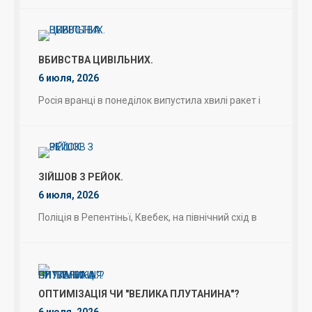
ВБИВСТВА ЦИВІЛЬНИХ.
6 июля, 2026
Росія вранці в понеділок випустила хвилі ракет і
ЗІЙШОВ З РЕЙОК.
6 июля, 2026
Поліція в Репентіньї, Квебек, на північний схід в
ОПТИМІЗАЦІЯ ЧИ "ВЕЛИКА ПЛУТАНИНА"?
6 июля, 2026